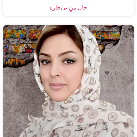
حال منِ بی‌چاره