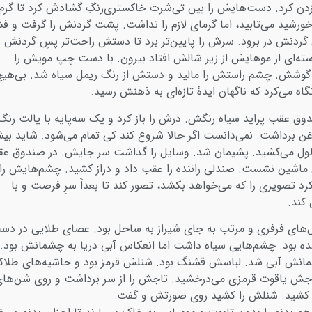
دن کرد. دست‌هایش را بین تی‌شرت خاکستری‌رنگِ گشادش کرد تا گرم
ورشید می‌تابید، اما گرمای لازم را نداشت. پشت گردنش را گرفت و فش
گردنش در برود. سرش را پایین‌تر برد تا دستش راحت‌تر پسِ گردنش ر
ته‌ای از موهایش از زیر شالش افتاد بیرون. با دست چپ مویش را
شش. چشم راستش را مالید و دستش از رنگ ریمل سیاه شد. بی‌هیچ
گاه می‌کرد که ناگهان ایدۀ تازه‌ای به ذهنش رسید.
ق عقب پراید سیاه رنگش. درش را باز کرد و یک سه‌پایه با پالت رنگ
غن برداشت. نمی‌دانست اگر حالا شروع کند کی تمام می‌شود. شاید بیش
 طول می‌کشید. پشیمان شد. وسایل را گذاشت سر جایش. در صندوق ع
ماشین نشست. صندلی راننده را عقب داد و دراز کشید. چشم‌هایش را
 تصویری را که می‌خواهد بکشد، تصور کند تا بعداً سرِ فرصت و با
کند.
های فرفری و مرتب به جای شیراز به ساحل بود. عصای طلایی در دس
ده بود. چشم‌هایی سیاه داشت اما انعکاس آبی دریا به چشمانش بود.
مانش آبی شد. لباسش قشنگ بود. شنلش قرمز بود و حاشیه‌های طلاک
جش یاقوت قرمزی می‌درخشید. تاجش را از سر برداشت و روی شن‌ها
ز کشید. شنلش را کشید روی صورتش و گفت: