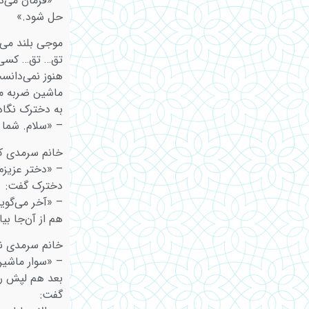
– «فرمان می‌د
حل شود.»
موجی بلند می‌
تق… تق… کسی ب
هنوز نمی‌دانس
ماشین ضربه می
به دخترک نگاه
– «سلام. شما
خانم سرمدی که
– «دختر عزیزم
دخترک گفت:
– «آخر می‌گویند
هم از آن‌جا بیا
خانم سرمدی ن
– «سوار ماشی
بعد هم لپش را 
گفت: