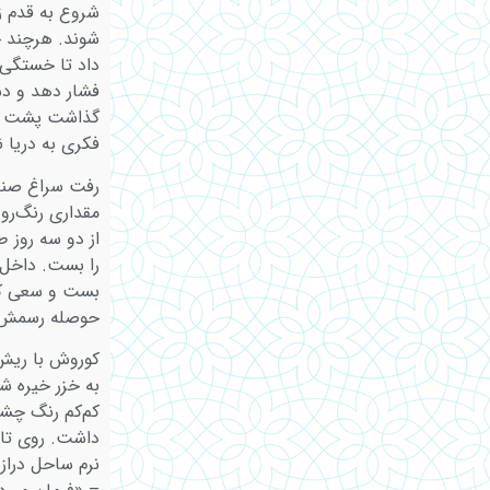
شروع به قدم ز
شوند. هرچند خ
داد تا خستگی 
فشار دهد و دس
گذاشت پشت گو
فکری به دریا ن
رفت سراغ صندو
مقداری رنگ‌رو
از دو سه روز
را بست. داخل 
بست و سعی کرد
حوصله رسمش 
کوروش با ریش‌
به خزر خیره ش
کم‌کم رنگ چش
داشت. روی تا
نرم ساحل درا