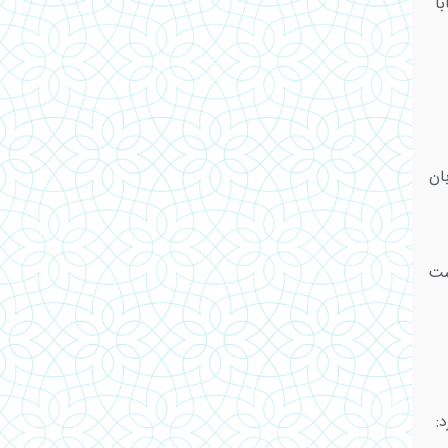
با
ان
ست
: