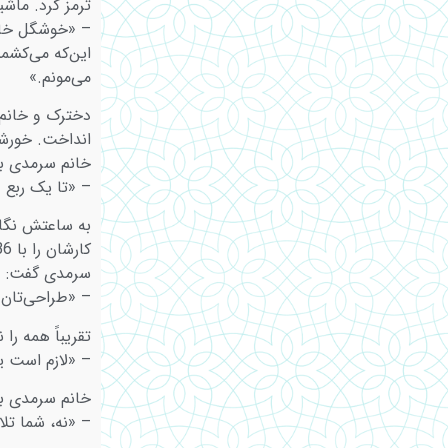
ترمز کرد. ماش
– «خوشگل خانم!
این‌که می‌کشمش
می‌مونم.»
دخترک و خانم
انداخت. خورشی
خانم سرمدی به
– «تا یک ربع د
به ساعتش نگاه 
سرمدی گفت:
– «طراحی‌تان 
تقریباً همه را 
– «لازم است یک
خانم سرمدی به 
– «نه، شما تل