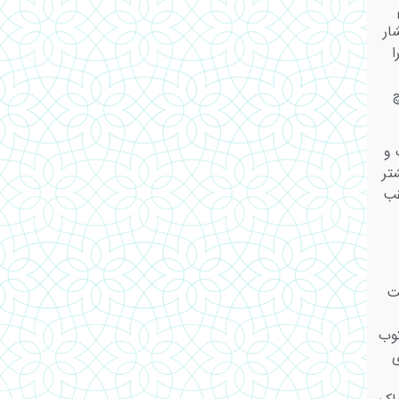
ار
ا
 و
تر
قب
ت
وب
ی