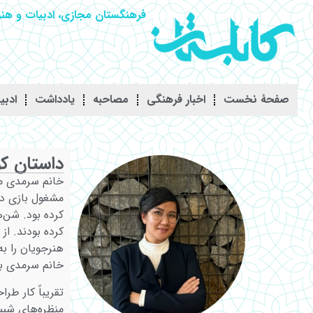
فرهنگستان مجازی، ادبیات و هنر 
صفحۀ نخست
اخبار فرهنگی
مصاحبه
يادداشت
ادبی
داستان کو
مشغول بازی در
کرده بود. شن‌
کرده بودند. از
هنرجویان را ب
خانم سرمدی بو
تقریباً کار ط
منظره‌های شبی