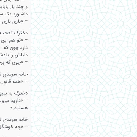
و چند بار باب
داشبورد یک س
– «ناری ناری 
دخترک تعجب‌زد
– «تو هم این ر
دارد چون که…»
دلیلش را یاد
– «چون که برخ
خانم سرمدی نگ
– «همه قانون 
دخترک به بیرو
– «داریم می‌رس
هستید.»
خانم سرمدی ل
– «چه خوشگل 