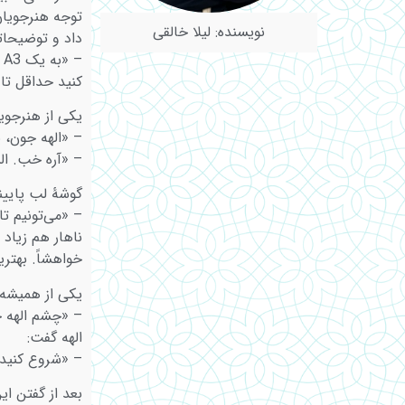
نویسنده: لیلا خالقی
داد و توضیحات
کنید حداقل تا 
یکی از هنرجوی
– «الهه جون، 
– «آره خب. الب
گوشۀ لب پایینش
– «می‌تونیم تا
ناهار هم زیاد 
خواهشاً. بهتر
یکی از همیشه 
– «چشم الهه خ
الهه گفت:
– «شروع کنید 
بعد از گفتن ا