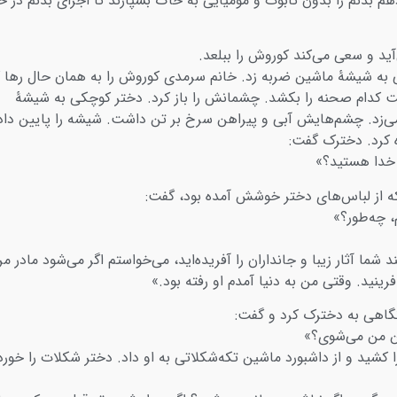
هم بدنم را بدون تابوت و مومیایی به خاک بسپارند تا اجزای بدنم در 
آید و سعی می‌کند کوروش را ببلعد.
ه شیشۀ ماشین ضربه زد. خانم سرمدی کوروش را به همان حال رها ک
ت کدام صحنه را بکشد. چشمانش را باز کرد. دختر کوچکی به شیشۀ
‌زد. چشم‌هایش آبی و پیراهن سرخ بر تن داشت. شیشه را پایین داد
 کرد. دخترک گفت:
 خدا هستید؟»
 از لباس‌های دختر خوشش آمده بود، گفت:
، چه‌طور؟»
 شما آثار زیبا و جانداران را آفریده‌اید، می‌خواستم اگر می‌شود مادر مرا
فرینید. وقتی من به دنیا آمدم او رفته بود.»
گاهی به دخترک کرد و گفت:
ن من می‌شوی؟»
کشید و از داشبورد ماشین تکه‌شکلاتی به او داد. دختر شکلات را خورد