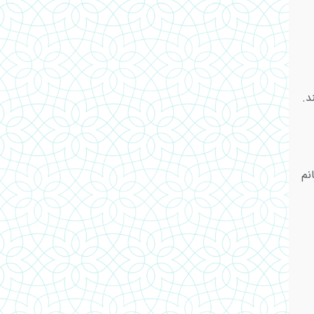
د.
انم