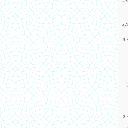
خاک
رد.
 و
 و