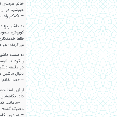
خانم سرمدی نگ
خورشید در آن 
– «کم‌کم راه ب
به دلش پنج د
کوروش، تصویر 
فقط خدمتکاری 
می‌کردند؛ هر 
به سمت ماشینش
را گرداند. ات
دو دقیقه دیگر 
دنبال ماشین می
– «خدا خانم! خ
از این لفظ خو
داد. نگاهشان 
– «مامانت کد
دخترک گفت:
– «مادرم عکاس