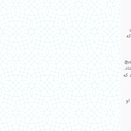
که
یچ
اد.
 که
او