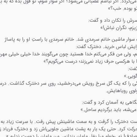
 می‌گردد. اگر نباشم عصبانی می‌شود؟ اگر سوار شوم، تو قول بده که به با
و بوده. خب؟»
ش را تکان داد و گفت:
یزم، نگران نباش!»
 سوار ماشین خانم سرمدی شد. خانم سرمدی با راستِ او را به پاساژ
رایش لباس خرید. دخترک گفت:
م، ولی من فکر می‌کنم خدا هستید چون می‌گویند خدا خیلی خیلی مهرب
 با هرکسی حرف زیاد نمی‌زند؛ درست می‌گویم؟»
فت:
ویی.»
نگی را که یک گل سرخ رویش می‌درخشید، روی سر دخترک گذاشت. در
لوی رویاهایش.
اهی به آسمان کرد و گفت:
می‌شه، باید برگردیم ساحل.»
ست دخترک را گرفت و به سمت ماشینش پیش رفت. با سرعت زیاد به
ت کرد. حتی یک بار به پشت ماشین جلویی‌اش زد و دخترک فریاد زد
ادف! نمی‌خوام مرا بغل مامان بندازی. من مامان را دوست ندارم.»