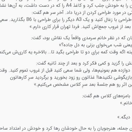
توجه هنرجویان را به خودش جلب کرد و کاغذ A4 را که در دست داشت، به آن‌ها 
ی در مورد طراحی کردن از دریا داد. آخر سر هم گفت:
– «به یک A3 طراحی با زغال کنید و یک A3 دیگر را برای طراحی با B6 بگذارید.
بعد از غروب جمع‌اش کنید. فردا تهران قرار کاری دارم.»
ان که در نظر خانم سرمدی واقعاً یک نقاش بود، گفت:
یعنی شب می‌خوای بزنی به دل جاده؟»
ته اگه وقت کمه برای دو تا طراحی بگید تا… بالاخره یه کاری‌ش می‌کنم
 را گزید و کمی فکر کرد و بعد از چند ثانیه گفت:
 دوازده هم بمونیم‌ها، ولی شما سعی کنید قبل از غروب تموم کنید. وق
بازیگوشی نکنیدها! غذاتون رو زود بخورید و برگردید سرِ کارهاتون
ین اثر رو هم جلسۀ بعد سرِ کلاس مشخص می‌کنیم.»
بامزه‌های کلاس هم گفت:
انم.»
دیگه.»
ین جمله، هنرجویان را به حال خودشان رها کرد و خودش در امتداد ساح