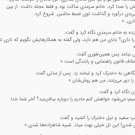
ایش را صدا کرد. خانم سرمدی ساکت بود و فقط عجله داشت. از بین
ی‌دی درآورد و گذاشت توی ضبط ماشین. شروع کرد:
ناری…»
ه به خانم سرمدی نگاه کرد و گفت:
ا داری؟ بابای من هم دارد، ولی گفته به همکارهایش نگویم که ناری نا
ش نیامد پس همین‌طوری گفت:
لاف قانون راهنمایی و رانندگی است.»
اهی به دخترک کرد و لبخند زد. پس از مدتی گفت:
را دور می‌زنند، من هم روش‌شان.»
ن نگاه کرد و گفت:
یم؛ می‌شود خواهش کنم مادرم را دوباره بیافرینید؟ آخر شما خدا
پ سفید و تپل دخترک را کشید و گفت:
شدی! این تل خیلی بهت میاد. شبیه شاهزاده‌ها شدی.»