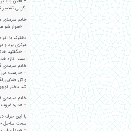
– «الان بابا بر
بگویی تقصیر ت
خانم سرمدی سر
– «سوار شو عز
دخترک با اکراه
مرکزی برد و ب
– «نگفتید خان
است. تازه خدا
خانم سرمدی گ
– «درست می‌گ
و تل طلایی‌ر
شد دختر کوچو
خانم سرمدی نگ
– «داره غروب 
با این حرف د
سمت ساحل حرک
– «خدا جان تص