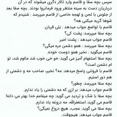
سپس بچه سقا و قاسم وارد تالار دگری میشوند که در آن
درباریان دست به سینه منتظر ورود فرمانروا بودند. بچه سقا بعد
از جلوس با لحن و لهجه خاصی از قاسم میپرسد : شنیدم که
شوها گریه میکنی هه؟
قاسم با تواضع جواب میدهد : بلی قربان.
بچه سقا میپرسد: پشت کی؟
قاسم جواب میدهد : پشت امیر.
بچه سقا میپرسد : همو دشمن مره میگی؟
قاسم میگوید : نخیر همو دوست خوده.
بچه سقا استفهام آمیز می گوید: خو خی خوب شد مالوم شد، تو
ام دشمن است؟
قاسم با فروتنی پاسخ میدهد: مه؟ نخیر، صاحب مه و دشمنی از
هم دور استیم.
بچه سقا میپرسد: چطور؟
قاسم جواب میدهد: بر ازی که مه دشمنی را یاد ندارم.
بچه سقا با شک و تردید می گوید: چه میفامم خدا بهتر می دانه!
قاسم می گوید: استغفرالله، مه دروغه یاد ندارم.
بچه سقا می گوید: عجب، هیچ دروغ نمیگی؟
قاسم جواب میدهد: هیچوقت.