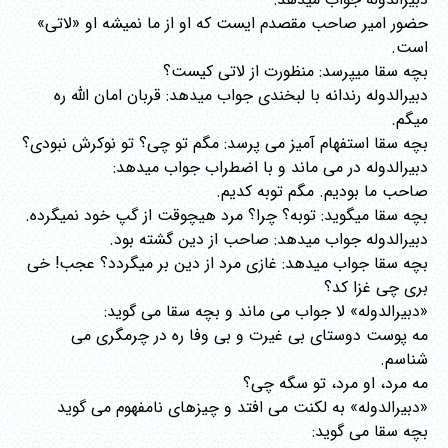
حضور امیر صاحب مقصدم ایست که او از ما نمیشه او «لاتی»
است.
بچه سقا میپرسد: منظورت از لاتی کیست؟
دبیرالدوله رندانه با لبخندی جواب میدهد: قربان امان الله ره
میگم.
بچه سقا استفهام آمیز می پرسد: مگم تو چی؟ تو نوکرش نبودی؟
دبیرالدوله در می ماند و با اضطراب جواب میدهد:
صاحب ما بودیم. مگم توبه کدیم.
بچه سقا میگوید: توبه؟ چرا؟ مرد هیچوقت از گپ خود نمیگرده.
دبیرالدوله جواب میدهد: صاحب از دین گشته بود.
بچه سقا جواب میدهد: غازی مرد از دین بر میگردد؟ عجب! خی
بری چی غزا کد؟
«دبیرالدوله» لا جواب می ماند و بچه سقا می گوید:
مه پوست دوستای بی غیرت و بی وفا ره در چرمگری می
شناسم.
مه مرد، او مرد، تو سگه چی؟
«دبیرالدوله» به لکنت می افتد و چیزهای نامفهوم می گوید
بچه سقا می گوید: