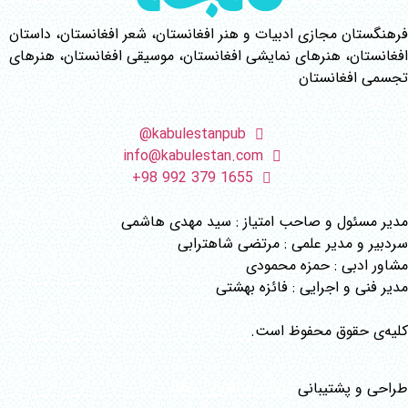
فرهنگستان مجازی ادبیات و هنر افغانستان، شعر افغانستان، داستان
افغانستان، هنرهای نمایشی افغانستان، موسیقی افغانستان، هنرهای
تجسمی افغانستان
kabulestanpub@
info@kabulestan.com
1655 379 992 98+
مدیر مسئول و صاحب امتیاز : سید مهدی هاشمی
سردبیر و مدیر علمی : مرتضی شاهترابی
مشاور ادبی : حمزه محمودی
مدیر فنی و اجرایی : فائزه بهشتی
کلیه‌ی حقوق محفوظ است.
طراحی و پشتیبانی
گروه نرم افزاری رسانه