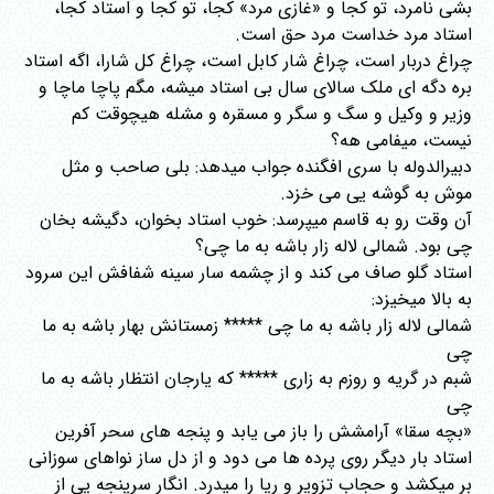
بشی نامرد، تو کجا و «غازی مرد» کجا، تو کجا و استاد کجا،
استاد مرد خداست مرد حق است.
چراغ دربار است، چراغ شار کابل است، چراغ کل شارا، اگه استاد
بره دگه ای ملک سالای سال بی استاد میشه، مگم پاچا ماچا و
وزیر و وکیل و سگ و سگر و مسقره و مشله هیچوقت کم
نیست، میفامی هه؟
دبیرالدوله با سری افگنده جواب میدهد: بلی صاحب و مثل
موش به گوشه یی می خزد.
آن وقت رو به قاسم میپرسد: خوب استاد بخوان، دگیشه بخان
چی بود. شمالی لاله زار باشه به ما چی؟
استاد گلو صاف می کند و از چشمه سار سینه شفافش این سرود
به بالا میخیزد:
شمالی لاله زار باشه به ما چی ***** زمستانش بهار باشه به ما
چی
شبم در گریه و روزم به زاری ***** که یارجان انتظار باشه به ما
چی
«بچه سقا» آرامشش را باز می یابد و پنجه های سحر آفرین
استاد بار دیگر روی پرده ها می دود و از دل ساز نواهای سوزانی
بر میکشد و حجاب تزویر و ریا را میدرد. انگار سرپنجه یی از