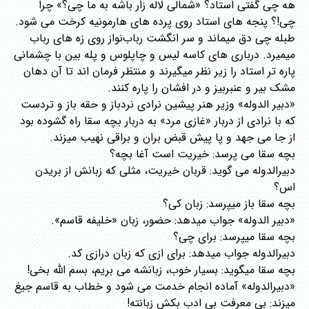
هه چی گفتی استاد؟ «شمالی لاله زار باشه به ما چی؟» چرا
چی!؟ پنجه های استاد روی پرده های هارمونیه کرخت می شود.
طبله چی دق میماند و سر انگشت رباب‌نواز روی زه های رباب
میمیرد. درباری های کاسه لیس و چاپلوس و پله بین با چشمانی
پاره تر استاد را زیر نظر میگیرند و منتظر فرمان اند تا آن دهان
مشک بیر و عنبربیز و در افشان را پاره کنند.
«دبیر الدوله» وزیر هنر پیشین نرادی نردباز و حقه باز و تردست
که با نرادی از دربار «غازی مرد» به دربار بچه سقا راه گشوده بود
از جا می جهد و پا پیش قبض بران و براقی نهیب میزند.
بچه سقا می پرسد: خیریت است آغا بچه؟
دبیرالدوله می گوید: قربان خیریت، مثلی که زبانش از بریدن
اس؟
بچه سقا باز میپرسد: زبان کی؟
«دبیر الدوله» جواب میدهد: حضور، زبان «خلیفه قاسم».
بچه سقا میپرسد: برای چی؟
دبیرالدوله جواب میدهد: برای ازی که زبان درازی کد.
بچه سقا میگوید: بسیار خوب، زبانشه می بریم، بسم الله بخی!
«دبیرالدوله» آماده انجام خدمت می شود و خطاب به قاسم جیغ
میزند: بی معرفت بی ادب بکش زبانته!