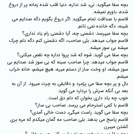
بچه سقا میگوید: نی، شد نداره، دنیا قلب شده زمانه پر از دروغ
شده، باورم نمیشه.
قاسم با صداقت تمام میگوید: اگر دروغ بگویم دگه صدایم می
شینه، دگه خانده نمی تانم.
بچه سقا میپرسد: دشمنی چه، آیا دشمنی رام یاد نداری؟
قاسم جواب میدهد: بلی صاحب، اگه دشمنی کنم دگه دلم چرک
میشه بی سوز میشه.
بچه سقا می گوید: شوه که شد پروا نداره چه نقص میکنی؟
قاسم جواب میدهد: چرا صاحب سینه که بی سوز شد صدایم بی
سوز میشه، او وخت ساز از دستم میره، هیچ میشم، خانه خراب
میشم.
بال و پر بچه سقا می پژمرد و دقایقی به چرت میرود. از آن به
بعد بی آنکه سرش را بردارد می گوید:
خوب چه یاد داری بخوان که دلم دق است.
قاسم با کمی استرحام می پرسد: صاحب بی ساز؟
بچه سقا می گوید: راست میگی، دست خالی آمدی؟
قاسم پاسخ می بدهد: بلی صاحب مه گمان میکدم که مره بری
کشتن میبرن.
بچه سقا میپرسد: خوب چیته بیارن، کتی چی میخانی؟