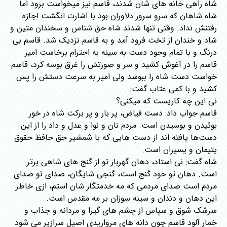
شاه راهی خانه های شان شدند، قاسم نیز میخواست برود اما
شاه شاهان که سرو سرور دلاوران بود با اشارت انگشت اجازه
رفتنش نداد. وقتی تنها شدند شاه حق شناس و سخندان متین و
شاد و خندان از تخت فرود آمد و به قاسم نزدیک شد. قاسم بی
درنگ و با تمام وجود دست به سینه به احترام برخاست امیر
قاسم را در آغوش کشید و سر و صورتش را غرق بوسه کرد، قاسم
خواست دست شاه را ببوسد ولی امیر به سرعت دستش را پس
کشید و با کمی عتاب گفت:
نی این چه کاریست که میکنی؟
قاسم جواب داد: دست فیاض، پر بار و پر برکت شاه در خور
بوئیدن و بوسیدن است. مردم نان و نوا و عدل و داد را از این
دست‌ها یافته اند از دست هایی که با شمشیر حق حافظ حقوق
یتیمان و یسیران است.
شاه گفت: نی استاد، دهان گهربار تو از گنج های شاهی برتر
است. دهان تو خود گنج است، گنجی شایگان، صدای تو صدای
مردم است صدای مردمی که مه خدمتگار شان استم، ازی خاطر
این دهان و دندان و سینه سوزان بر مه مقدس است.
سرشک شوق و سپاس از چشم های گیرا و مردانه و جذاب و
خمار آلود قاسم چون دانه های مرواریدی اصیل سرازیر می شود