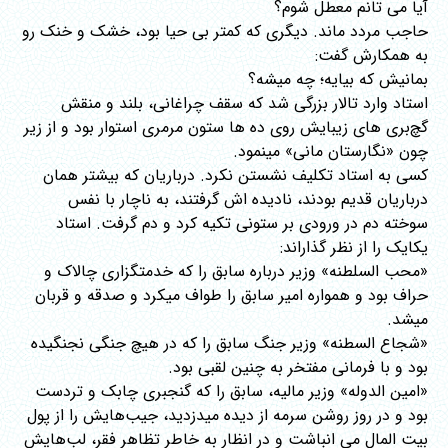
آیا می تانم معطل شوم؟
حاجب مردد ماند. دیگری که کمتر بی حیا بود، خشک و خنک رو
به همکارش گفت:
بمانیش که بیایه؛ چه میشه؟
استاد وارد تالار بزرگی شد که سقف چراغانی، بلند و منقش
گچ‌بری های زیبایش روی ده ها ستون مرمری استوار بود و از زیر
چون «نگارستان مانی» مینمود.
کسی به استاد تکلیف نشستن نکرد. درباریان که بیشتر همان
درباریان قدیم بودند، نادیده اش گرفتند، به ناچار با نفس
سوخته دم در ورودی بر ستونی تکیه کرد و دم گرفت. استاد
یکایک را از نظر گذاراند:
«محب السلطنه» وزیر درباره سابق را که خدمتگزاری چالاک و
حراف بود و همواره امیر سابق را طواف میکرد و صدقه و قربان
میشد.
«شجاع السطنه» وزیر جنگ سابق را که در هیچ جنگی نجنگیده
بود و با فرمانی مفتخر به چنین لقبی بود.
«امین الدوله» وزیر مالیه، سابق را که گنجبری چابک و تردست
بود و در روز روشن سرمه از دیده میدزدید، جیب‌هایش را از پول
بیت المال می انباشت و در انظار به خاطر تظاهر فقر، لب‌هایش