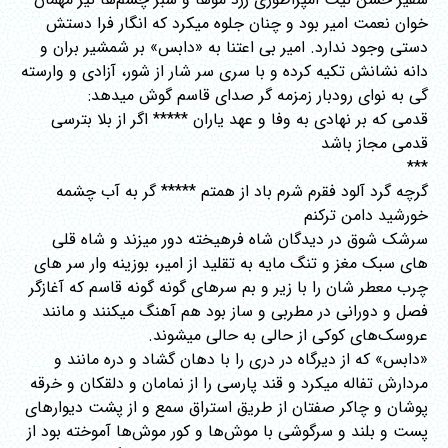
خوان نعمت امیر بود و چنان جلوه میکرد که انگار فرا دستش
دستی وجود ندارد. امیر بی اعتنا به «دابس» بر شمشیر بران و
دانه نشانش تکیه کرده و با سری سر شار از شور، آزادی و وارسته
گی به نوای رودبار زمزمه گر صدای قاسم گوش میدهد:
قدمی که بر نهادی به وفا و عهد یاران ***** اگر از بلا بترسی
قدمی مجاز باشد
***
گرچه گرد آلود فقرم شرم باد از همتم ***** گر به آب چشمه
خورشید دامن ترکنم
سرشک شوق در دیدگان شاه فرهیخته دور میزند و شاه قلی
های سبک مغز و تنگ مایه به تقلید از امیر، بوزینه وار سر های
چرب معطر شان را با زیر و بم سرهای گونه گونه قاسم که آغازگر
فصل و دورانی در مطربی و ساز بود هم آهنگ میکنند و مانند
عروسک‌های کوکی از حالی به حالی میشوند.
«دابس» که از دیرگاه در دری را با دهان گشاد و دره مانند و
مردارش تفاله میکرد و قند پارسی را از نمامان و دلقکان و خرقه
پوشان و چاکر صفتان از طریق استراق سمع و از پشت دیوارهای
پست و بلند و سرگوشی با موش‌ها و کور موش‌ها آموخته بود از