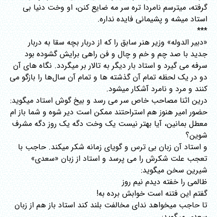
گرفته، میترسم نامردا تره سر مه ضایع کنن، او وخت دنیا بی
استاد میشه و پشیمانی فایده نداره.
***
«دبیر الدوله» وزیر هنر سابق را که از دربار بچه سقا به دربار
جدید با صد چم و خم و چال و فن راهی برایش گشوده بود
سرفه می گیرد و استاد بار دیگر به تالار بر میگردد. نگاه های آن
دو در یک لحظه تمام آن گذشته ها و تمام آن سال‌ها را بازگو می
کنند و مرد و نامرد آشکار میشود.
درین اثنا مصاحب خاص سر می رسد و بیخ گوش استاد میگوید:
حضور امیر هنوز هم استراحتند ممکن است دیر شوه و شما باز ام
معطل بمانین، آیا بهتر نیست یک وخت دگه یک روز دگه مشرف
شوین؟
و استاد آن زبان بی ترس و گویای زمانه شکر میکند. حاجب با
تعجب علت شکرش را می پرسد و استاد از زبان «سعدی»
شیرین سخن میگوید:
ظالمی را خفته دیدم نیم روز
گفتم این فتنه است خوابش برده به!
تا حاجب میخواهد ندای مخالفت بلند کند استاد باز هم از زبان
سعدی میگوید: