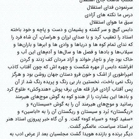
سرنمودن فدای استقلال
درس ما نکته های آزادی
سبق ما هوای استقلال
دابس گیچ و سر گشته و پشیمان و دست و پاچه و خود باخته
استاد را تعقیب کرد و با صدای لرزان و هراسان، آن شاه فرد را
که ندای تمام کوه ها و دریاها و وادی ها و ابرها و باران‌ها و
سیلاب‌ها و بادها و فصل ها و سال‌ها و آدم‌های این آب و
خاک بود چار و ناچار خواند و آزاد مردان کف زدند و گردن
افراشته دابس از مهره شکست و چهره اش که چون آفتاب کاذب
امپراطوری از اشک و خون فرو دستان جهان روشن بود و هرگز
رنگ نمی باخت، نخستین بار بی رنگ و پریده رنگ شد از آن
پس آفتاب آزادی فراز قله های برف پوش «هندوکش» طلوع کرد
و بادها این بشارت را از هندو کوه به گوش موج‌های هیرمند
رسانید و موج‌های هیرمند آن را به گوش «سیستان» و
«ریگستان» بُرد و سیستان و ریگستان آن را به «اباسین» و
«سفید کوه» و «سیاه کوه» گفت. و آن گاه خبر پیروزی استاد هنر
بر استاد سیاست، عالمگیر گشت.
دیگر برنده و بازنده هویدا گشت مجلسیان بعد از عرض ادب به