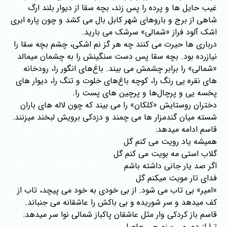
غیب حایل ها و پرده را پس زند، بچه سقا از دیوار بلند ارگ
شاهی از برج و باروهای شهر کابل بال می کشد و چون پاره ابری
اشک آلود فراز «شمالی» سرشک می بارید.
درباری ها حیرت می کنند چه هر گز نم اشکی، چشم بچه سقا را
نیازرده بود. بچه سقا پس دست سنگینش را به چشمان میمالد
«شمالی» را برابر چشمش می بیند. باغ‌های انگور را، رودخانه
های نقره یی رنگ را، کوچه باغ‌های خلوت و تنگ را، دیوار های
پخسه یی و پرچال‌ها و پرچین های پست را.
دختران روستایش «کلکان» را می بیند که چون لاله های باران
شسته میان گندمزار ها می چمند و دزدکی برویش لبخند میزنند.
قاسم ادامه میدهد:
همیشه یاد رویت می کنم گل
گلاب استی مه بویت می کنم گل
اگر صد یار جانی داشته باشم
فدای تار مویت میکنم گل
«امیر» بی تاب می شود. از بی خودی به خود می پیچد، تاب از
کف میدهد و سر شوریده و بی باکش را عاشقانه می جنباند.
قاسم باز کردکی وار مثل عاشقان پاکباز شمالی نوا سر میدهد:
ترا از دور می بینم چی حاصل