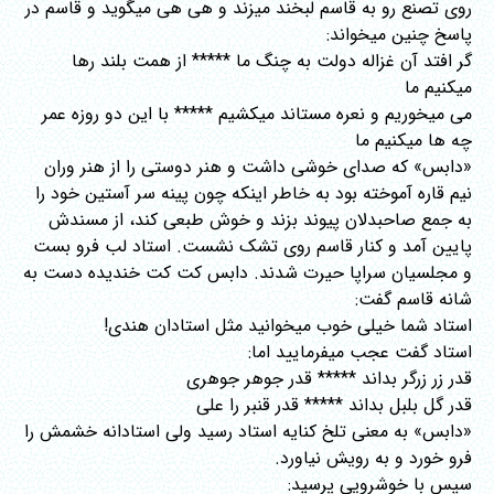
روی تصنع رو به قاسم لبخند میزند و هی هی میگوید و قاسم در
پاسخ چنین میخواند:
گر افتد آن غزاله دولت به چنگ ما ***** از همت بلند رها
میکنیم ما
می میخوریم و نعره مستاند میکشیم ***** با این دو روزه عمر
چه ها میکنیم ما
«دابس» که صدای خوشی داشت و هنر دوستی را از هنر وران
نیم قاره آموخته بود به خاطر اینکه چون پینه سر آستین خود را
به جمع صاحبدلان پیوند بزند و خوش طبعی کند، از مسندش
پایین آمد و کنار قاسم روی تشک نشست. استاد لب فرو بست
و مجلسیان سراپا حیرت شدند. دابس کت کت خندیده دست به
شانه قاسم گفت:
استاد شما خیلی خوب میخوانید مثل استادان هندی!
استاد گفت عجب میفرمایید اما:
قدر زر زرگر بداند ***** قدر جوهر جوهری
قدر گل بلبل بداند ***** قدر قنبر را علی
«دابس» به معنی تلخ کنایه استاد رسید ولی استادانه خشمش را
فرو خورد و به رویش نیاورد.
سپس با خوشرویی پرسید: