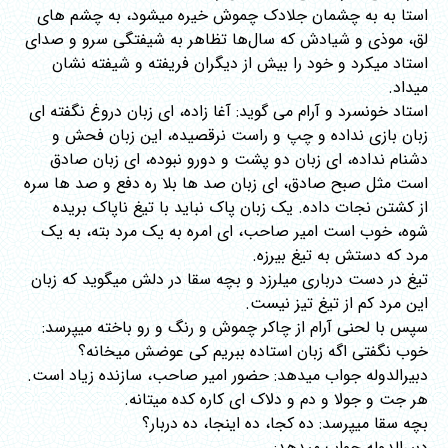
استا به به چشمان جلادک چموش خیره میشود، به چشم های
لق، موذی و شیادش که سال‌ها تظاهر به شیفتگی سرو و صدای
استاد میکرد و خود را بیش از دیگران فریفته و شیفته نشان
میداد.
استاد خونسرد و آرام می گوید: آغا زاده، ای زبان دروغ نگفته ای
زبان بازی نداده و چپ و راست نرقصیده، این زبان فحش و
دشنام نداده، ای زبان دو پشت و دورو نبوده، ای زبان صادق
است مثل صبح صادق، ای زبان صد ها بلا ره دفع و صد ها سره
از کشتن نجات داده. یک زبان پاک نباید با تیغ ناپاک بریده
شوه، خوب است امیر صاحب، ای امره به یک مرد بته، به یک
مرد که دستش به تیغ بیرزه.
تیغ در دست درباری میلرزد و بچه سقا در دلش میگوید که زبان
این مرد کم از تیغ تیز نیست.
سپس با لحنی آرام از چاکر چموش و رنگ و رو باخته میپرسد:
خوب نگفتی اگه زبان استاده ببریم کی عوضش میخانه؟
دبیرالدوله جواب میدهد: حضور امیر صاحب، سازنده زیاد است.
هر جت و جولا و دم و دلاک ای کاره کده میتانه.
بچه سقا میپرسد: ده کجا، ده اینجا، ده دربار؟
دبیرالدوله جواب میدهد: