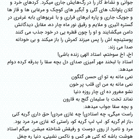
جوانی و نشاط کار را در رگ‌هایش جاری میکرد. کردهای خرد و
کلان پلوانک های گلی و آبگیر های کوچک و مرغابی ها و قاز ها
و جویک جاری و پاره ابرهای فراری و با غریوهای بابه غرغری در
گستره اثیری و ملایم و رقیق نور ماه چار ده، مقابل دیدگانش
دامن میگشایند و او را چون قطره یی در خود جذب می کنند
پوستینچه اش را پس میزند کمرش را باز میکند و بی خودانه
صدا می زند:
اخ، اخ سوختم، استاد الهی زنده باشی!
استاد با لبخند مهر آمیزی صدای دل بچه سقا را بدرقه کرده دوام
میدهد:
نمی مانه به تو ای حسن گلگون
نمی مانه به من ای قلب پر خون
نشو مغرور ده ای چار روزه دنیا
نماند تخت با سلیمان گنج به قارون
و بچه سقا جواب میدهد:
راست میگی، چه استادی! چه غازی مردی! حق داری گریه کنی
،باز ام گریه کو. لپ لپ گریه کو، راستی که غازی مرد مرد بود.
مرد و نامرد از روی دوست و رفیقش شناخته میشن. میگم استاد
هوشت باشه که کتی هر کس و ناکس نشینی، دنیا ره چغل