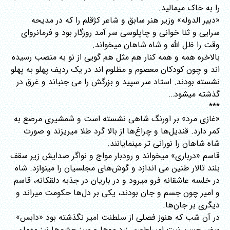
را به خاک میمالید.
«دبیر الدوله» وزیر هنر سابق و شاعر کژقلم را که در مدیحه
سرایی و ثنا خوانی و چاپلوسی سر آمد روزگار بود و فرمانروای
وقت را ظل الله و شاه شاهان میخواند.
بالاخره همه و همه کنار هم مثل هم گویی از نو به منصب رسیده
اند و چون کودکان معصوم و مظلوم اند در یک ردیف پهلو به پهلو
نشسته بودند. استاد سر سپید و بزرگش را می جنباند و غرق در
گذشته میشود…
***
«غازی مرد» بر اورنگ شاهی نشسته است و شمشیری مرصع به
کمر دارد. قندیل‌ها و چراغ‌ها از بالا گرد طلا میریزند و صورت
شاه شاهان را نورانی تر مینمایانند.
قاسم «درباری» میخواند و رودبار مواج و نواگر صدایش زیر سقف
بلند تالار طنین می اندازد و گوش‌های مجلسیان را مینوازد. شاه
در خلسه عاشقانه فرو میرود و در باریان در جذبه دلقکانه، قاسم
و امیر چون جسم و جان بودند، یکی بر دل‌ها حکومت میراند و
دیگری بر جان‌ها.
در آن شب که هنوز فصلی از سلطنت امیر نگذشته بود «دابس»
سفیر حسن نیت امپراطوری زرد موها و سبز چشم‌ها نیز مهمان