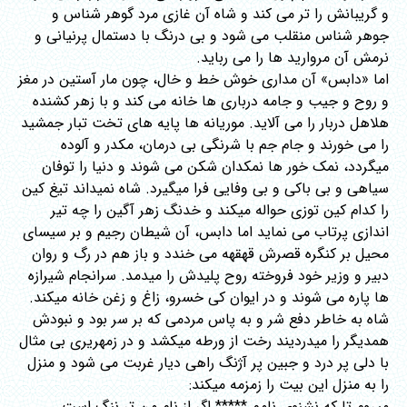
و گریبانش را تر می کند و شاه آن غازی مرد گوهر شناس و
جوهر شناس منقلب می شود و بی درنگ با دستمال پرنیانی و
نرمش آن مروارید ها را می رباید.
اما «دابس» آن مداری خوش خط و خال، چون مار آستین در مغز
و روح و جیب و جامه درباری ها خانه می کند و با زهر کشنده
هلاهل دربار را می آلاید. موریانه ها پایه های تخت تبار جمشید
را می خورند و جام جم با شرنگی بی درمان، مکدر و آلوده
میگردد، نمک خور ها نمکدان شکن می شوند و دنیا را توفان
سیاهی و بی باکی و بی وفایی فرا میگیرد. شاه نمیداند تیغ کین
را کدام کین توزی حواله میکند و خدنگ زهر آگین را چه تیر
اندازی پرتاب می نماید اما دابس، آن شیطان رجیم و بر سیسای
محیل بر کنگره قصرش قهقهه می خندد و باز هم در رگ و روان
دبیر و وزیر خود فروخته روح پلیدش را میدمد. سرانجام شیرازه
ها پاره می شوند و در ایوان کی خسرو، زاغ و زغن خانه میکند.
شاه به خاطر دفع شر و به پاس مردمی که بر سر بود و نبودش
همدیگر را میدردیند رخت از ورطه میکشد و در زمهریری بی مثال
با دلی پر درد و جبین پر آژنگ راهی دیار غربت می شود و منزل
را به منزل این بیت را زمزمه میکند:
میروم تا که نشنوی نامم ***** اگر از نام من تر ننگ است