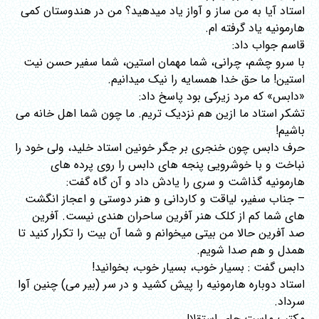
استاد آیا به من ساز و آواز یاد میدهید؟ من در هندوستان کمی
هارمونیه یاد گرفته ام.
قاسم جواب داد:
با سرو چشم، چرانی، شما مهمان استین، شما سفیر حسن نیت
استین! ما حق خدا همسایه را نیک میدانیم.
«دابس» که مرد زیرکی بود پاسخ داد:
تشکر استاد ما ازین هم نزدیک تریم. ما چون شما اهل خانه می
باشیم!
حرف دابس چون خنجری بر جگر خونین استاد خلید، ولی خود را
نباخت و با خوشرویی پنجه های دابس را روی پرده های
هارمونیه گذاشت و سری را یادش داد و آن گاه گفت:
– جناب سفیر، لیاقت و کاردانی و هنر دوستی و اعجاز انگشت
های شما کم از کلک هنر آفرین ساحران هندی نیست. آفرین
صد آفرین حالا من بیتی میخوانم و شما آن بیت را تکرار کنید تا
همدل و هم صدا شویم.
دابس گفت : بسیار خوب، بسیار خوب، بخوانید!
استاد دوباره هارمونیه را پیش کشید و در سر (بیر می) چنین آوا
سرداد.
مکتب ماست جای استقلال