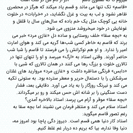
«قاسم» تک تنها می ماند و قسم یاد میکند که هرگز در محضری
ظاهر نشود و لب به بیت و غزل نگشاید، در «خرابات» در خلوت
خانه یی کوچک مثل یک خم باده که سال‌های سال با قلقل و
غوغایش در خود میخروشد منزوی می شود.
به «بچه سقا» خلف روستایی و ساده دل «غازی مرد» خبر می
برند که قاسم به خاطر کسی شب‌ها گریه می کند و هوای امارت
امیر را ندارد. و او هم نوکرانش را می فرستد تا قاسم را شبا شب
حاضر آورند. وقتی استاد به «ارگ» میرسد و او را تنهای تنها در
تالاری خلوت و بزرگ رها می کنند در همان تالاری که شبی با
«دابس» فرنگی مناظره داشت و «غازی مرد» مروارید های غلتان
سرشکش را با دستمال حریر و معطر سترده بود. به ستونی تکیه
می کند و نیرنگ روزگار را به یاد می آورد. دقایقی بعد، فشار
دست سنگینی را بر شانه اش حس میکند و رو بر میگرداند.
«بچه سقا» موقر و آرام می پرسد: استاد بالاخره آمدی؟
استاد سلام می کند و منتظر فرمان می نشیند اما بچه سقا به
رغم تصور قاسم میگوید:
استاد کار دنیا همی قسم است. دیروز دگی پاچا بود امروز مه،
دنیا وفا نداره، بیا که بریم ده دربار غم غلط کنیم.