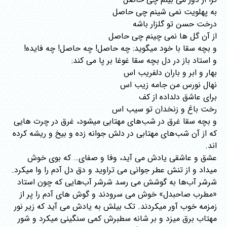
به پهلویت نمی شینم چی حاصل
درخت حسن تو گلزار باشه
از آن گل ها نمی چینم چی حاصل
و بچه سقا با خود میگوید: چه حاصل! چه حاصل! چه فایده!
و استاد باز در دل بچه سقا غوغا بر پا می کند:
بهار و ابر و باران دلفریب اس
نهال نورس من جامه زیب اس
برای عاشق دلداده از کف
رخت باغ و زنخدان تو سیب اس
و بچه سقا غرق در شب‌های مهتابی میشود، غرق در چرت هایی
که از آن شب‌های مهتابی در دلش جوانه زده و بیخ و ریشه کرده
اند.
عشق و عاشقی یادش می آید، وفا و صفای… که بوی خوش
میداد و از تنش عطر جوانی می تراوید و دق دل آدم را وا میکرد.
شرشر آب‌ها به گوشش می رسد شرشر آب‌هایی که چون استاد
«مطرب صاحبدل» خوش می سرودند و گوش های آدم را پر از
زمزمه خوب آور میکردند. تک بیلش به یادش می آید که زیر نور
مهتاب برق میزد و بر شانه سطبرش کمی سنگینی میکرد و شور