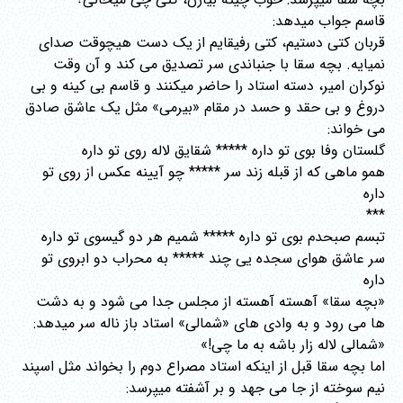
قاسم جواب میدهد:
قربان کتی دستیم، کتی رفیقایم از یک دست هیچوقت صدای
نمیایه. بچه سقا با جنباندی سر تصدیق می کند و آن وقت
نوکران امیر، دسته استاد را حاضر میکنند و قاسم بی کینه و بی
دروغ و بی حقد و حسد در مقام «بیرمی» مثل یک عاشق صادق
می خواند:
گلستان وفا بوی تو داره ***** شقایق لاله روی تو داره
همو ماهی که از قبله زند سر ***** چو آیینه عکس از روی تو
داره
***
تبسم صبحدم بوی تو داره ***** شمیم هر دو گیسوی تو داره
سر عاشق هوای سجده یی چند ***** به محراب دو ابروی تو
داره
«بچه سقا» آهسته آهسته از مجلس جدا می شود و به دشت
ها می رود و به وادی های «شمالی» استاد باز ناله سر میدهد:
«شمالی لاله زار باشه به ما چی!»
اما بچه سقا قبل از اینکه استاد مصراع دوم را بخواند مثل اسپند
نیم سوخته از جا می جهد و بر آشفته میپرسد: