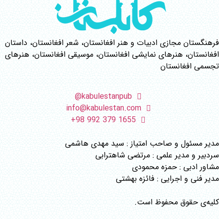
فرهنگستان مجازی ادبیات و هنر افغانستان، شعر افغانستان، داستان
افغانستان، هنرهای نمایشی افغانستان، موسیقی افغانستان، هنرهای
تجسمی افغانستان
kabulestanpub@
info@kabulestan.com
1655 379 992 98+
مدیر مسئول و صاحب امتیاز : سید مهدی هاشمی
سردبیر و مدیر علمی : مرتضی شاهترابی
مشاور ادبی : حمزه محمودی
مدیر فنی و اجرایی : فائزه بهشتی
کلیه‌ی حقوق محفوظ است.