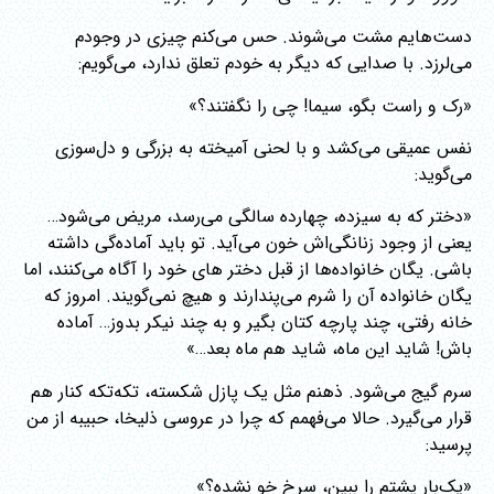
دست‌هایم مشت می‌شوند. حس می‌کنم چیزی در وجودم
می‌لرزد. با صدایی که دیگر به خودم تعلق ندارد، می‌گویم:
«رک و راست بگو، سیما! چی را نگفتند؟»
نفس عمیقی می‌کشد و با لحنی آمیخته به بزرگی و دل‌سوزی
می‌گوید:
«دختر که به سیزده، چهارده سالگی می‌رسد، مریض می‌شود…
یعنی از وجود زنانگی‌اش خون می‌آید. تو باید آماده‌گی داشته
باشی. یگان خانواده‌ها از قبل دختر های خود را آگاه می‌کنند، اما
یگان خانواده آن را شرم می‌پندارند و هیچ نمی‌گویند. امروز که
خانه رفتی، چند پارچه کتان بگیر و به چند نیکر بدوز… آماده
باش! شاید این ماه، شاید هم ماه بعد…»
سرم گیج می‌شود. ذهنم مثل یک پازل شکسته، تکه‌تکه کنار هم
قرار می‌گیرد. حالا می‌فهمم که چرا در عروسی ذلیخا، حبیبه از من
پرسید:
«یک‌بار پشتم را ببین، سرخ خو نشده؟»