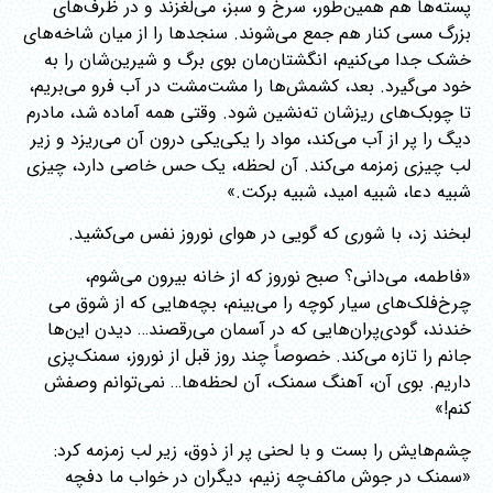
پسته‌ها هم همین‌طور، سرخ و سبز، می‌لغزند و در ظرف‌های
بزرگ مسی کنار هم جمع می‌شوند. سنجدها را از میان شاخه‌های
خشک جدا می‌کنیم، انگشتان‌مان بوی برگ و شیرین‌شان را به
خود می‌گیرد. بعد، کشمش‌ها را مشت‌مشت در آب فرو می‌بریم،
تا چوبک‌های ریزشان ته‌نشین شود. وقتی همه آماده شد، مادرم
دیگ را پر از آب می‌کند، مواد را یکی‌یکی درون آن می‌ریزد و زیر
لب چیزی زمزمه می‌کند. آن لحظه، یک حس خاصی دارد، چیزی
شبیه دعا، شبیه امید، شبیه برکت.»
لبخند زد، با شوری که گویی در هوای نوروز نفس می‌کشید.
«فاطمه، می‌دانی؟ صبح نوروز که از خانه بیرون می‌شوم،
چرخ‌فلک‌های سیار کوچه را می‌بینم، بچه‌هایی که از شوق می
خندند، گودی‌پران‌هایی که در آسمان می‌رقصند… دیدن این‌ها
جانم را تازه می‌کند. خصوصاً چند روز قبل از نوروز، سمنک‌پزی
داریم. بوی آن، آهنگ سمنک، آن لحظه‌ها… نمی‌توانم وصفش
کنم!»
چشم‌هایش را بست و با لحنی پر از ذوق، زیر لب زمزمه کرد:
«سمنک در جوش ماکف‌چه زنیم، دیگران در خواب ما دفچه