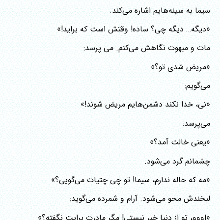
سیما به سینه‌هایم اشاره می‌کند.
«دیگه… دیگه چی؟ ساده! وقتش است که براید!»
مات و مبهوت نگاهش می‌کنم. می پرسد:
«مریض شدی تو؟»
می‌گویم:
«نی، خدا نکند دشمن‌هایم مریض شوند!»
می‌پرسد:
«یعنی خالت آمد؟»
چشمانم گرد می‌شود.
«مه که خاله ندارم، سیما! تو چی چتیات می‌گویی؟»
لبخندش محو می‌شود. آرام و شمرده می‌گوید:
«اووو، تو از دنیا خبر نیستی! مگر مادرت برایت نگفته؟»