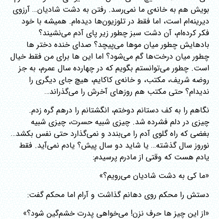
بویش هم به خانه‌ی ما نمی‌رسد. رفتن به دشت شادیان… آرزوی
دیرینه‌ام است، اما فقط در تلوزیون‌ها دیده‌ام. همیشه با خود
فکر کرده‌ام، آن دشت سبز چطور زیر پای آدم می‌نشیند؟
بادهایش چطور میان موها می‌پیچد؟ صدای خنده دختر ها
چطور میان درخت‌ها گم می‌شود؟ اما این ها برای من فقط خیال
است. چطور می‌توانستم بگویم که در چهارده سال عمرم، به جز
روضه شریف، مکتب، و خانه‌ی کاکایم، هیچ جای دیگری را
ندیدام؟ حتی مکتب هم روزهای آخرش را می‌گذراند…
نگاهم را به کف دستانم دوختم، انگشتانم را درهم گره زدم.
چیزی در دلم فشرده شد. چیزی شبیه حسرت، چیزی شبیه
بغضی که راه گلوی آدم را می‌بندد و نمی‌گذارد حتی نفس بکشد…
نوروز سال گذشته… یا شاید دو سال پیش؟ یادم نمی‌آید. فقط
یادم هست که وقتی از مادرم پرسیدم:
«ما کی به دشت شادیان می‌رویم؟»
دستش را محکم روی دهانم گذاشت و آرام اما محکم گفت:
«از این چیز ها حرف نزن! می‌خواهی پدرت خشم‌گین شود؟»