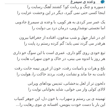
وعده ی سیمرغ
دمبوره و چنگ و ربابت کو؟ کشتند آهنگ رسایت را
اینجا کسی حتی نمی گیرد، دیگر در این وحشت عزایت را
یک عمر سر کردی به هر کویی، با وعده ی سیمرغ جادویی
اما نجستی نوشدارویی، درمان درد بی دوایت را
ای در غبار جهل و شب مدفون، افتاده از جغرافیا بیرون
هرقدر می گردد نمی یابد؛ گم کرده رستم رد پایت را
تیغ خودی روی گلو داری، عمری است با این سوگ خو داری
هر روز با اندوه می بینی، در خاک و خون سهراب هایت را
بلخ و هرات و بامیانت رفت، خون از غرور نیمه جانت رفت
نامت به جا ماند و نشانت رفت، بردند خاکت را، هوایت را
دلخون تر از لعل بدخشانی، تندیس بوداهای ویرانی
لالای کولی وار می خوانی، شاید بخوابانی نوایت را
تهمینه ی بی رستم و سهراب، با خون دل، این جوهر کمیاب
این بار با دست خودت بنویس، افسانه ی موی رهایت را…