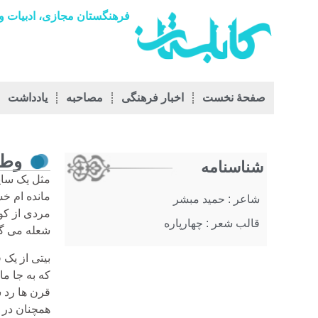
فرهنگستان مجازی، ادبیات و 
صفحۀ نخست
اخبار فرهنگی
مصاحبه
يادداشت
وط
شناسنامه
مثل یک سایه
مانده ام خس
شاعر : حمید مبشر
مردی از کو
قالب شعر : چهارپاره
شعله می گی
بیتی از یک 
که به جا م
قرن ها رد 
همچنان در 