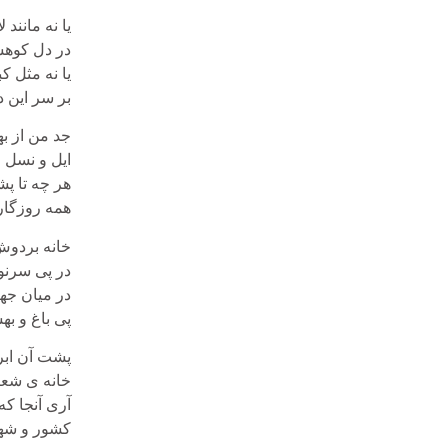
یا نه مانند
در دل کوهس
یا نه مثل ک
بر سر این دی
جد من از ب
ایل و نسل و
هر چه تا پ
همه روزگار
خانه بردو
در پی سرن
در میان جه
پی باغ و ب
پشت آن اب
خانه ی شع
آری آنجا ک
کشور و شه