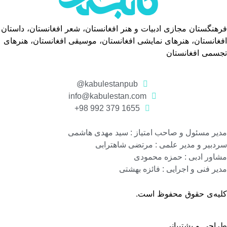
فرهنگستان مجازی ادبیات و هنر افغانستان، شعر افغانستان، داستان
افغانستان، هنرهای نمایشی افغانستان، موسیقی افغانستان، هنرهای
تجسمی افغانستان
kabulestanpub@
info@kabulestan.com
1655 379 992 98+
مدیر مسئول و صاحب امتیاز : سید مهدی هاشمی
سردبیر و مدیر علمی : مرتضی شاهترابی
مشاور ادبی : حمزه محمودی
مدیر فنی و اجرایی : فائزه بهشتی
کلیه‌ی حقوق محفوظ است.
طراحی و پشتیبانی
گروه نرم افزاری رسانه