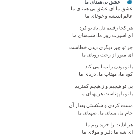
عشق بی‌همتای ما
عشق ما ای عشق بی همتای ما
عالم انديشه و غوغای ما
هر کجا رفتيم دل ياد تو کرد
ای اسيرت روز ما، شب‌های ما
جز تو چيز ديگری ديدن خطاست
ای منور از رخت رويای ما
با تو بودن را تمنا می کند
کوه ما، مهتاب ما، دريای ما
بی تو هيچيم و ز هيچم کمتريم
با تو با پهناست هر پهنای ما
مست کردی و شکستی بعداز آن
جام ما، مينای ما، صهبای ما
هر ادايت را خريداريم ما
ای شه ما دلبر و مولای ما