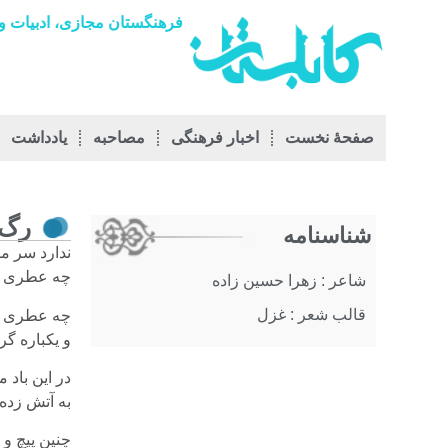
فرهنگستان مجازی، ادبیات و 
صفحۀ نخست
اخبار فرهنگی
مصاحبه
يادداشت
رگ 
شناسنامه
ندارد سر ما
چه عطری جر
شاعر : زهرا حسین زاده
قالب شعر : غزل
چه عطری که
و یکباره گر
در این باد
به آتش زده 
چنین پیچ و