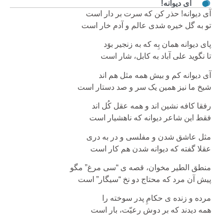
آی دیوانه!
آی دیوانه! حذر کن که سرت بر دار است
تو به گل خیره شدی عالم و آدم خار است
پای دیوانه همان بِه که به زنجیر بوَد
تا نگوید علی آباد به کابل، شار است
آی دیوانه کم و بیش همه مثل هم اند
شیخ ما نیز همین یک سر و صد دستار است
رفقا کافه نشین اند و همه عقل کُل اند
فقط این شاعر دیوانه که ناهشیار است
مثل عاشق شدن و مفلسی و در به دری
عقلا گفته که دیوانه شدن هم کار است
منطق الطیر مخوان، قصه ی “سی مرغ” مگو
پیش آن مرد که محتاج دو نخ “سیگار” است
مرده و زنده ی حکامِ پدر سوخته را
همه دیدند که بر دوش رعیّت، بار است