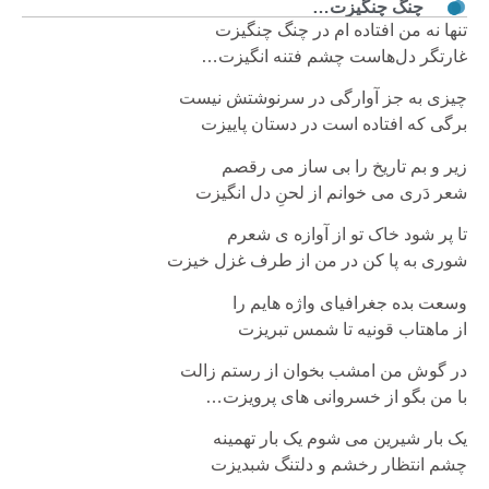
چنگ چنگیزت…
تنها نه من‌ افتاده ام در چنگ چنگیزت
غارتگر دل‌هاست چشم فتنه‌ انگیزت…
چیزی به جز آوارگی در سرنوشتش نیست
برگی که‌ افتاده است در دستان پاییزت
زیر و بم تاریخ را بی ساز می رقصم
شعر دَری می خوانم از لحنِ دل انگیزت
تا پر شود خاک تو از آوازه ی شعرم
شوری به پا کن‌ در من از طرف غزل خیزت
وسعت بده جغرافیای واژه هایم را
از ماهتاب قونیه تا شمس تبریزت
در گوش من امشب بخوان از رستم زالت
با من بگو از خسروانی های پرویزت…
یک بار شیرین‌ می شوم یک بار تهمینه
چشم انتظار رخشم و دلتنگ شبدیزت