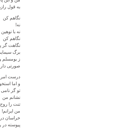
به قول رازه
نگاهم کن
نه!
نه با توهین 
نگاهم کن
نگاهت گر پذ
برگ سیمایم
ز بومسلم و
صورتی دارد
درست امروز
و اما استخو
تو گر نامی
نشانم من
تنت را روح
من ایرانم!
خراسان در 
پیوسته در 