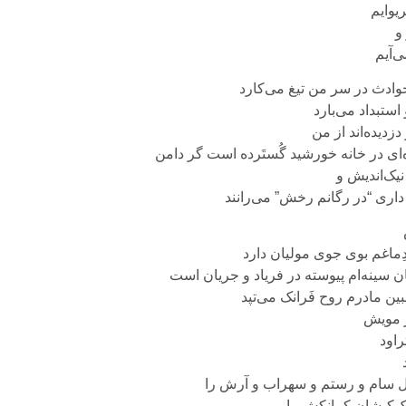
یوایم
و
ی‌آیم
ادث در سر من تیغ می‌کارد
 استبداد می‌بارد
 دزدیده‌اند از من
ای در خانه خورشید گُستَرده است گر دامن
یک‌اندیش و
داری “در رگانم رخش” می‌رانند
ِماغم بوی جوی مولیان دارد
ن سینه‌ام پیوسته در فریاد و جریان است
ین مادرم روح فَرانک می‌تپد
ز مویش
راود
ل سام و رستم و سهراب و آرش را
اک‌کیشان کمانکش را