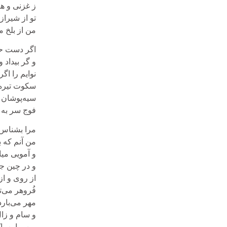
ز غزنی و هر
تو از شیراز 
من از بلخ م
اگر دست حو
و گر بیداد و
نوایم را اگر
سکوت تیره‌
سیه‌پوشان ن
فوج سر به 
مرا بشناس
من آنم که د
و آمویی میا
و در چین جب
از روی و ا
فُروهر می‌ت
مهر می‌بارد
و سام و زا
من و این پ