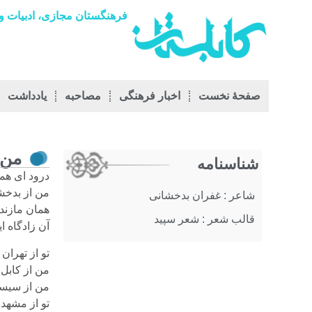
فرهنگستان مجازی، ادبیات و 
صفحۀ نخست
اخبار فرهنگی
مصاحبه
يادداشت
من 
شناسنامه
درود ای هم
من از بدخش
شاعر : غفران بدخشانی
همان مازند
قالب شعر : شعر سپید
آن زادگاه ای
تو از تهران
من از کابل
من از سیست
تو از مشهد