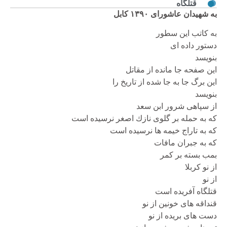
قتلگاه
به شهيدان عاشوراى ١٣٩٠ كابل
به كاتب اين سطور
دستور داده اى
بنويسد
اين صفحه جا مانده از مقاتل
اين برگ جا به جا شده از تاريخ را
بنويسد
از سپاهى شرور ابن سعد
كه به حمله بر گلوى نازك اصغر نرسيده است
كه به تاراج خيمه ها نرسيده است
كه به جبران مافات
بمب بسته بر كمر
از نو كربلا
از نو
قتلگاه آفريده است
قنداقه هاى خونين از نو
دست هاى بريده از نو