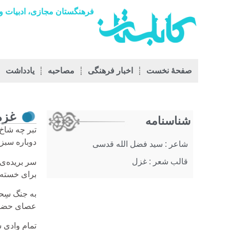
فرهنگستان مجازی، ادبیات و 
صفحۀ نخست
اخبار فرهنگی
مصاحبه
يادداشت
غزه
شناسنامه
تبر چه شاخ 
دوباره سبز 
شاعر : سید فضل الله قدسی
قالب شعر : غزل
سر بریده‌‌ی
برای خسته‌ی
به جنگ سِحر
عصای حضرت
تمام وادی ش