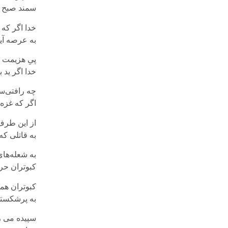
سمند صبح ب
خدا اگر که
به عرصه آید
پیِ هزیمت
خدا اگر ید ب
چه رافتی‌ست
اگر که غزه
از این طرف
به قاتلی که
به شعله‌ها
کبوتران حر
کبوتران هم
به پرشکسته‌
سپیده می ر