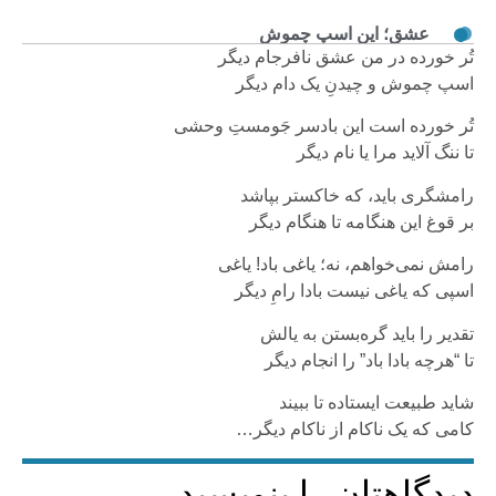
عشق؛ این اسپ چموش
تُر خورده در من عشق نافرجام دیگر
اسپ چموش و چیدنِ یک دام دیگر
تُر خورده است این بادسر جَومستِ وحشی
تا ننگ آلاید مرا یا نام دیگر
رامشگری باید، که خاکستر بپاشد
بر قوغ این هنگامه تا هنگام دیگر
رامش نمی‌خواهم، نه؛ یاغی باد! یاغی
اسپی که یاغی نیست بادا رامِ دیگر
تقدیر را باید گره‌بستن به یالش
تا “هرچه بادا باد” را انجام دیگر
شاید طبیعت ایستاده تا ببیند
کامی که یک ناکام از ناکام دیگر…
دیدگاهتان را بنویسید