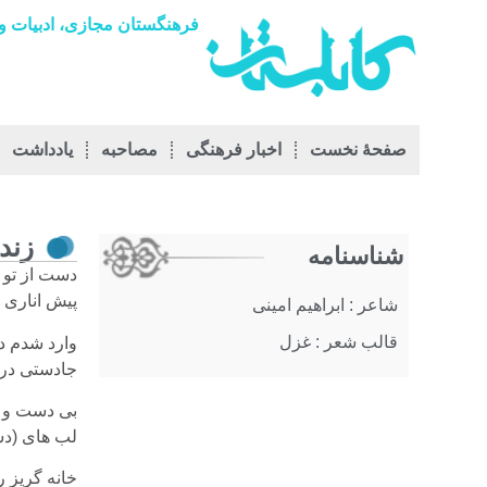
فرهنگستان مجازی، ادبیات و 
صفحۀ نخست
اخبار فرهنگی
مصاحبه
يادداشت
زند
شناسنامه
دست از تو 
پیش اناری 
شاعر : ابراهیم امینی
قالب شعر : غزل
وارد شدم در
جادستی دروا
بی دست و پ
لب های (دش
خانه گریز 