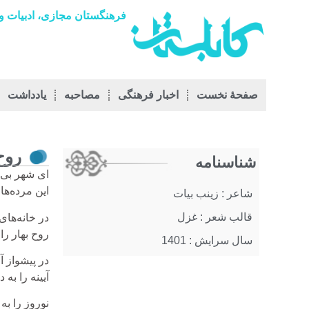
فرهنگستان مجازی، ادبیات و 
صفحۀ نخست
اخبار فرهنگی
مصاحبه
يادداشت
روح
شناسنامه
ای شهر بی‌
این مرده‌ها
شاعر : زینب بیات
قالب شعر : غزل
در خانه‌های
روح بهار ر
سال سرایش : 1401
در پیشواز آ
آیینه را به
نوروز را به