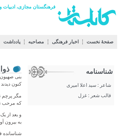
فرهنگستان مجازی، ادبیات و 
صفحۀ نخست
اخبار فرهنگی
مصاحبه
يادداشت
ذوا
شناسنامه
بنی صهیون ک
کنون دیدند 
شاعر : سید اعلا امیری
قالب شعر : غزل
مگر پرچم ن
که مرحب نیم
و بعد از یک 
به بیرون آو
شناسانده ف