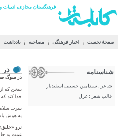
فرهنگستان مجازی، ادبیات و 
صفحۀ نخست
اخبار فرهنگی
مصاحبه
يادداشت
در 
شناسنامه
در سوگ صا
شاعر : سیدامین حسینی اسفندیار
سخن که از لب
قالب شعر : غزل
خدا کند که 
سرت سلامت،
به هوش باش
نرو «خلیق»،
غمت به حافظ