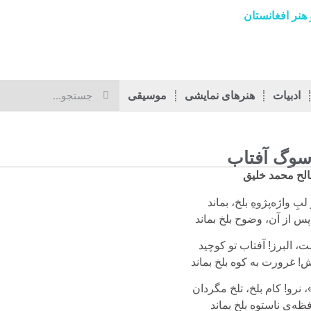
هنر افغانستان
ادبیات
هنرهای نمایشی
موسیقی
سوگ آفتاب
لح محمد خلیق
ِ واژه‌پژوهِ بلخ، بماند
پس از آن، وضوح بلخ بماند
 البرز! آفتاب تو کوچید
! غرورت به کوه بلخ بماند
 نرو! کام بلخ، تلخ مگردان
ه‌ی ناستوه بلخ بماند