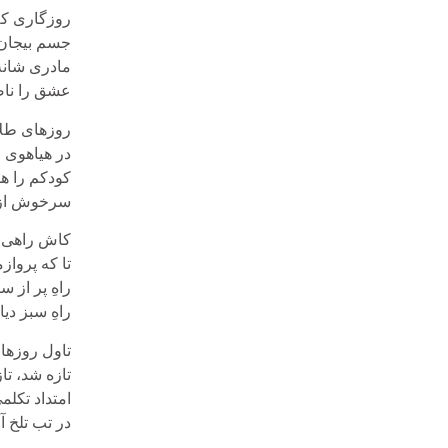
روزگاری که
جسم بیجان 
مادری شانه
عشق را ناص
روزهای طلای
در هیاهوی 
کودکم را ه
سرخوش از 
کاش راهی ب
تا که پروا
راهِ پر از س
راهِ سبز دی
تاول روزهای
تازه شد، تاز
امتداد تکل
در تب تلخ 