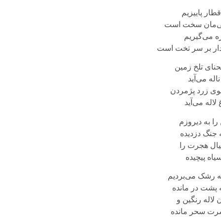
طار پاییزیم
ی‌مان سخت است
ره می‌گیریم
ار بر سر تخت است
حنای تلخ زمین
اله می‌آید
وی زرد پژمردن
لاله می‌آید
را به دیروزم
 جنگ دزدیده
یال هجرت را
یاه پیچیده
 رشک می‌بردیم
 پشت در مانده
لاله رنگین و
رت سحر مانده