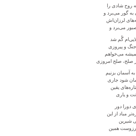
 روح شادی را
به گور می‌برد و
‌هاى لرزان‌اش
بور می‌برد و
ی‌ام گُم شد
جنگ و پیروزی
میشه می‌خواهم
صلح، صلح امروزی
ه آسمان بزنیم
زمان شود جاری
تاره‌هاى یقین
انت و یاری
 دورا دور
ه‌تر مباد از این
می شیرین
آرزوست همین