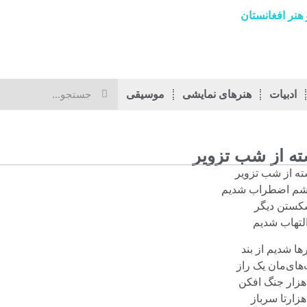
هنر افغانستان
ادبیات
هنرهای نمایشی
موسیقی
ه از شب تزویر
ه از شب تزویر
شم اضطراب شدیم
کستن دیگر
التهاب شدیم
ها شدیم از بند
های‌مان یک راز
زار جنگ افکن
زارتا سرباز