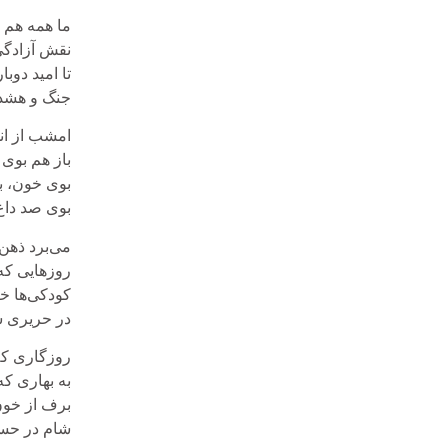
ما همه هم ق
نقش آزادگ
تا امید دوبا
جنگ و هشد
امشب از ان
باز هم بوی ن
بوی خون، ب
بوی صد داغ 
می‌برد ذهن 
روزهایی که
کودکی‌ها خ
در حریری س
روزگاری که
به بهاری که
برف از خون 
شام در حس