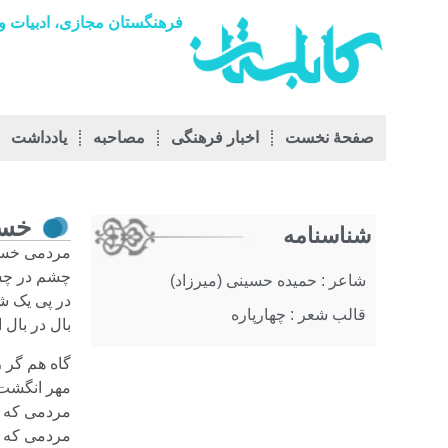
فرهنگستان مجازی، ادبیات و 
صفحۀ نخست
اخبار فرهنگی
مصاحبه
يادداشت
خست
شناسنامه
مردمی خست
چشم در چ
شاعر : حمیده حسینی (میرزاد)
در پی یک ش
قالب شعر : چهارپاره
بال در بال 
گاه هم گر ر
مهر انگشت‌
مردمی که ه
مردمی که ه