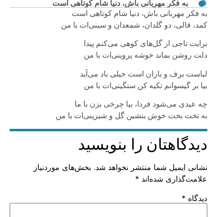
به فكر مهربانی باش، دنيا شام كوتاهی است
به فكر مهربانی باش، دنيا شام كوتاهی است
كمد، قالی، دو گلدان، شمعدان و سينی‌ات با من
برايت تاجی از گل‌های كوهی می‌کنم پيدا
دلت روشن بماند خوشه پروينی‌ات با من
لباست برف و باران است خيلی باد می‌آيد
بيا بر گيسوانم تكيه كن سنگينی‌ات با من
چه عيدی می‌شود فردا، بيا چرخی بزن با ما
به تخت بخت خوش بنشين گل و شيرينی‌ات با من
دیدگاهتان را بنویسید
نشانی ایمیل شما منتشر نخواهد شد.
بخش‌های موردنیاز
علامت‌گذاری شده‌اند
*
دیدگاه
*