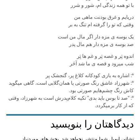
با تو همه زندگی ام، شور و شرر
دریایم و غرق بودنت ماهی من
وقتی که تو را گرفته ام تنگ به بر
یک بوسه ی مزه دار اگر مال من است
صد بوسه ی مزه دار هم مال پدر
اندوه پَر و غصه پَر و غم ها پَر
شب میرود و قصه ی ما شد آخَر
*: اشاره به بازی کودکانه کلاغ پر، گنجشک پر
*: شهرزاد عاشق رنگ صورتی یا همان‌گلابی است. گاهی میگوید
کاش رنگ‌ چشم‌هایم صورتی بود.
*: “صد تا بوس باید بدی” تکیه کلام‌پدرش است به شهرزاد، وقتی
که از کار برمیگردد.
دیدگاهتان را بنویسید
نشانی ایمیل شما منتشر نخواهد شد.
بخش‌های موردنیاز