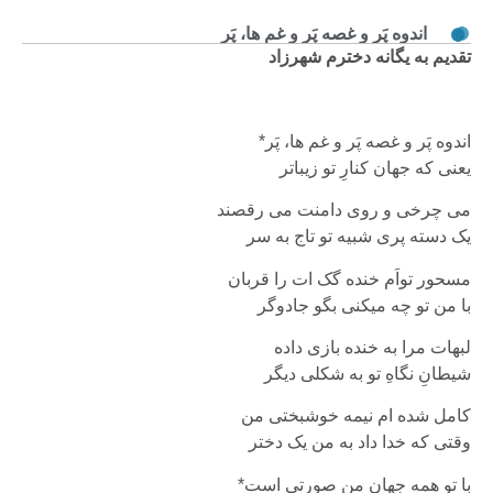
اندوه پَر و غصه پَر و غم ها، پَر
تقدیم به یگانه دخترم شهرزاد
اندوه پَر و غصه پَر و غم ها، پَر*
یعنی که جهان کنارِ تو زیباتر
می چرخی و روی دامنت می رقصند
یک دسته پری شبیه تو تاج به سر
مسحور تواَم خنده گک ات را قربان
با من تو چه میکنی بگو جادوگر
لبهات مرا به خنده بازی داده
شیطانِ نگاهِ تو به شکلی دیگر
کامل شده ام نیمه خوشبختی من
وقتی که خدا داد به من یک دختر
با تو همه جهان من صورتی است*