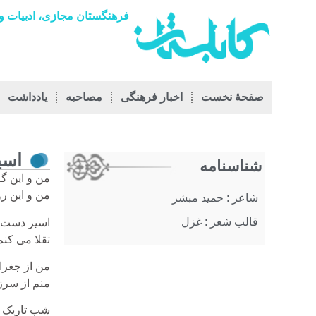
فرهنگستان مجازی، ادبیات و 
صفحۀ نخست
اخبار فرهنگی
مصاحبه
يادداشت
اسی
شناسنامه
من و این گ
من و این رو
شاعر : حمید مبشر
قالب شعر : غزل
اسیر دست م
تقلا می کنم
من از جغراف
منم از سرزم
شب تاریک ب