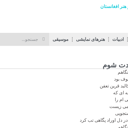
هنر افغانستان
ادبیات
هنرهای نمایشی
موسیقی
ت شوم
گاهم
وف بود
البد قرین تعفن
 ای که
ام را
می زیست
تجویی
 دل اوراد پگاهی تب کرد
گاهم