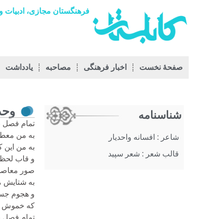
فرهنگستان مجازی، ادبیات و 
صفحۀ نخست
اخبار فرهنگی
مصاحبه
يادداشت
وحد
شناسنامه
تمام فصل ن
به من معط
شاعر : افسانه واحدیار
به من این ک
قالب شعر : شعر سپید
و قاب لحظه
صور معاصی 
به شتایش 
و هجوم جس
که خموش در
تمام فصل ن