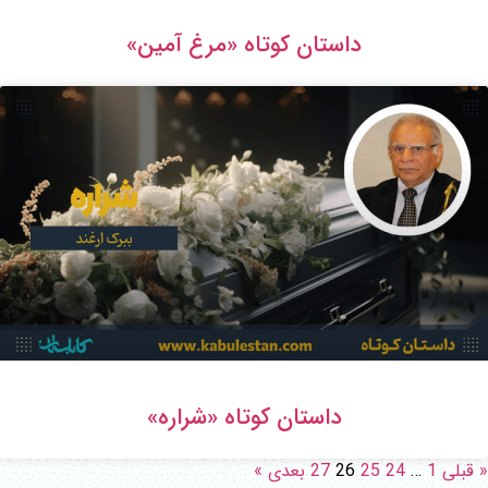
داستان کوتاه «مرغ آمین»
داستان کوتاه «شراره»
« قبلی
1
…
24
25
26
27
بعدی »