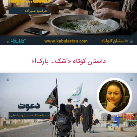
داستان کوتاه «آشک… پارک!»