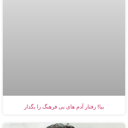
بيا! رفتار آدم هاى بى فرهنگ را بگذار