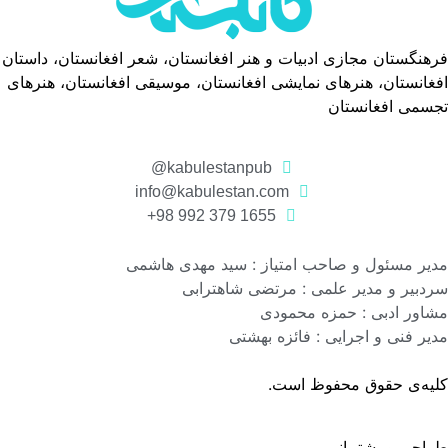
فرهنگستان مجازی ادبیات و هنر افغانستان، شعر افغانستان، داستان
افغانستان، هنرهای نمایشی افغانستان، موسیقی افغانستان، هنرهای
تجسمی افغانستان
kabulestanpub@
info@kabulestan.com
1655 379 992 98+
مدیر مسئول و صاحب امتیاز : سید مهدی هاشمی
سردبیر و مدیر علمی : مرتضی شاهترابی
مشاور ادبی : حمزه محمودی
مدیر فنی و اجرایی : فائزه بهشتی
کلیه‌ی حقوق محفوظ است.
طراحی و پشتیبانی
گروه نرم افزاری رسانه