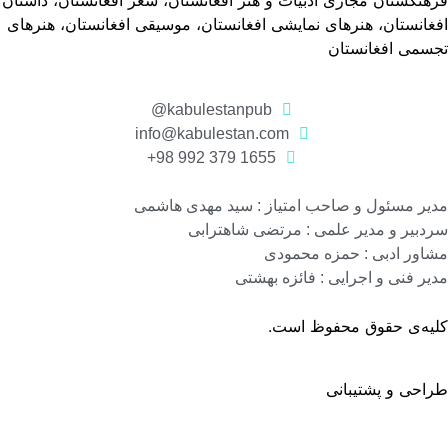
غانستان، هنرهای نمایشی افغانستان، موسیقی افغانستان، هنرهای
جسمی افغانستان
kabulestanpub@
info@kabulestan.com
1655 379 992 98+
یر مسئول و صاحب امتیاز : سید مهدی هاشمی
دبیر و مدیر علمی : مرتضی شاهترابی
اور ادبی : حمزه محمودی
یر فنی و اجرایی : فائزه بهشتی
لیه‌ی حقوق محفوظ است.
احی و پشتیبانی
گروه نرم افزاری رسانه