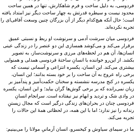
دوسی، به دلیل ساخت و فرم شاهکارش، تنها در همین ساحت
دود نیست و سیطره قدرتش به چهار ساحت دیگر نیز امتداد یافته
ت؛ حال آنکه هیچ‌کدامِ دیگر از آن بزرگان چنین وسعت آفاقی‌ای را
ربه نکرده‌اند.
ردوسی میان سرشت آدمی و سرنوشت او ربط و نسبتی عمیق
قرار می‌کند و می‌کوشد همسازی این دو عنصر را در زندگی عینی
سان‌ها، آن هم در لحظه‌های مرزی و سرنوشت‌ساز، به تصویر
شد. از این‌رو خواننده با انسانِ ساختهٔ فردوسی همدلی و همنوایی
شتری می‌کند. این انسان، یکسره انتزاعی و آسمانی نیست که
خی راه عروج به آن ساحت را بر خود بسته بدانند؛ این انسان،
سره در کنج مدرسه ننشسته و سخنان حکمت‌آمیز و پندآمیز بر
ان نمی‌رانده که بر برخی گوش‌ها گران بیاید؛ و این انسان، یکسره
 وادی شک و تردید و ابهام نیز نیفتاده است. سرانجام انسانِ
دوسی چنان در بحران‌های زندگی درگیر است که مجال زیستنِ
دانه را نیز ندارد؛ اما با این همه، در لحظاتی همهٔ این حالات را
ربه می‌کند.
 در سیمای سیاوش و کیخسرو، انسان آرمانیِ مولانا را می‌بینیم: