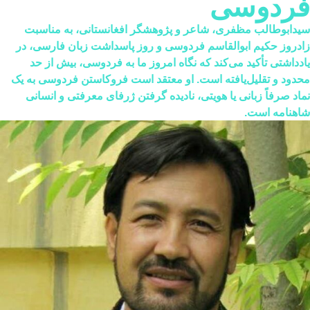
ردوسی
دابوطالب مظفری، شاعر و پژوهشگر افغانستانی، به مناسبت
دروز حکیم ابوالقاسم فردوسی و روز پاسداشت زبان فارسی، در
دداشتی تأکید می‌کند که نگاه امروز ما به فردوسی، بیش از حد
دود و تقلیل‌یافته است. او معتقد است فروکاستن فردوسی به یک
اد صرفاً زبانی یا هویتی، نادیده گرفتن ژرفای معرفتی و انسانی
هنامه است.