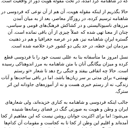
 در شاهنامه گرد آمده، در تحت مقوله هویت دور از واقعیت است.
لا بگذریم از اینکه مقوله هویت، آن هم از آن نوعی که فردوسی در
هنامه ترسیم کرده، در روزگار معاصر، بعد از به میان آمدن
زهای ناسیونالیستی و در کشاکش فرهنگ‌های قومی و سیاسی،
ان از معنا تهی شده که عملاً چیزی از آن باقی نمانده است. آن
تره ایرانِ شاهنامه نیز، هم در عرصه جغرافیا و هم در ذهنیت
دمان این خطه، در حد یکی دو کشور خرد خلاصه شده است.
ل امروز ما متأسفانه بنا به عللی نسبت خود را با فردوسی قطع
ده و میزان بیگانگی آنان با متن شاهنامه به مرز اندوهناکی رسیده
ت. حالا چه اتفاقی بیفتد و جنگی رخ دهد تا شعار «تو رستم
متنی» برای مدتی بر سر زبان‌ها باشد، اما در باقی ساحت‌ها و آنات
دگی، نه از رستم خبری هست و نه از آموزه‌های جاودانه این اثر
ترگ.
لب اینکه فردوسی و شاهنامه به کناری خزیده‌اند، ولی شعارهای
ران و وطن و هویت به صورتی گنگ در فضای رسانه‌ها شنیده
‌شود؛ اما برای اکثریت جوانان روشن نیست که این مفاهیم از کجا
ده‌اند و اقلیم این وطن از کجا تا به کجاست و مقومات آن کدام‌ها