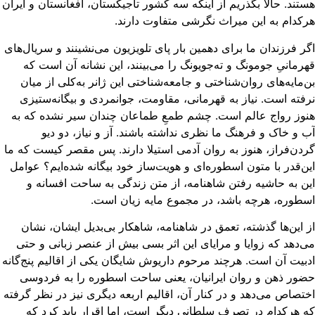
تند. حالا بگذریم از اینکه سه کشور تاجیکستان، افغانستان و ایران
کدام به این میراث نگرشی متفاوت دارند.
ر فرزندان ما برای دهمین بار پای تلویزیون می‌نشینند و سریال‌های
رمانیِ جومونگ و ته‌جویونگ را می‌بینند، این نشانه آن است که
‌مایه‌های روان‌شناختی و جامعه‌شناختی این ژانر به‌کلی از میان
فته است. نیاز به قهرمانی، مقاومت، جوانمردی و بیگانه‌ستیزی
وز رواج عالم است. چشم طمعِ طماعان چندان سیر نشده که به
 و خاک و فرهنگ ما نظری نداشته باشند. آز و نیاز، دو دیو
دن‌فراز، هنوز به روان آدمی استیلا دارند. پس مقصر کیست که ما
ن‌قدر با متون اسطوره‌ای و هویت‌ساز خود بیگانه شده‌ایم؟ عوامل
ن به حاشیه رفتن شاهنامه، از متن زندگی به ساحت افسانه و
طوره، هرچه باشد، در مجموع مایه زیان است.
 این‌ها گذشته، تعمق در شاهنامه، شاهکار بی‌بدیل ایشان، نشان
‌دهد که زوایا و مرایای این اثر بسی بیش از عنصر زبانی و حتی
بیت آن است. هرچند مرحوم داریوش شایگان یکی از اقالیم پنج‌گانه
ور ذهن و روان ایرانیان، یعنی ساحت اسطوره را به فردوسی
تصاص می‌دهد و در کنار آن، اقالیم اربعه دیگری نیز در نظر گرفته
 هرکدام در تصرف سلطانی دیگر است، اما اقرار باید کرد که