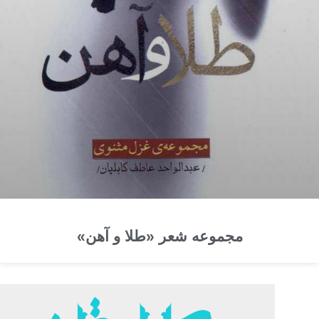
مجموعه شعر «طلا و آهن»