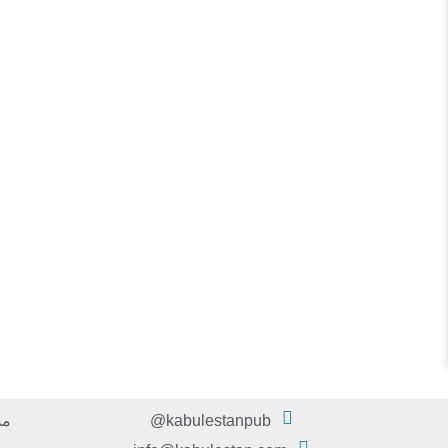
kabulestanpub@
مد