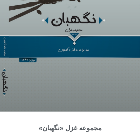
مجموعه غزل «نگهبان»