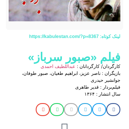
لینک کوتاه: https://kabulestan.com/?p=8367
فیلم «صبور سرباز»
کارگردان/ کارگردانان :
عبداللطیف احمدی
بازیگران : ناصر عزیز، ابراهیم طغیان، صبور طوفان،
جوانشیر حیدری
فیلم‌بردار : قدیر طاهری
سال انتشار : ۱۳۶۴