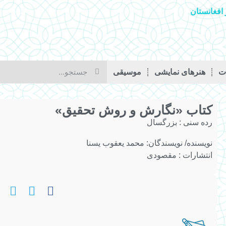
افغانستان
ات
هنرهای نمایشی
موسیقی
کتاب «نگارش و روش تحقیق»
رده سنی :
بزرگسال
نویسنده/ نویسندگان:
محمد یعقوب یسنا
انتشارات : مقصودی