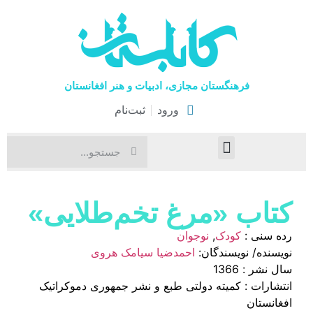
فرهنگستان مجازی، ادبیات و هنر افغانستان
ورود
ثبت‌نام
صفحۀ نخست
اخبار فرهنگی
هنرهای نمایشی
کتاب «مرغ تخم‌طلایی»
رده سنی :
کودک
,
نوجوان
نویسنده/ نویسندگان:
احمدضیا سیامک هروی
سال نشر : 1366
انتشارات : کمیته دولتی طبع و نشر جمهوری دموکراتیک
افغانستان