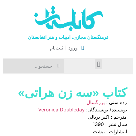
فرهنگستان مجازی، ادبیات و هنر افغانستان
ورود
ثبت‌نام
صفحۀ نخست
اخبار فرهنگی
هنرهای نمایشی
کتاب «سه زن هراتی»
رده سنی :
بزرگسال
نویسنده/ نویسندگان:
Veronica Doubleday
مترجم : اکبر بریالی
سال نشر : 1390
انتشارات : نبشت