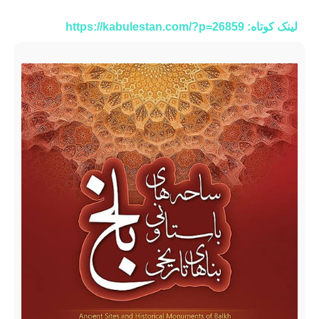
لینک کوتاه: https://kabulestan.com/?p=26859