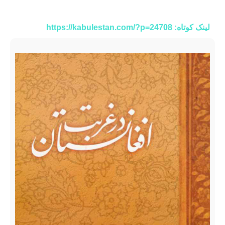
لینک کوتاه: https://kabulestan.com/?p=24708