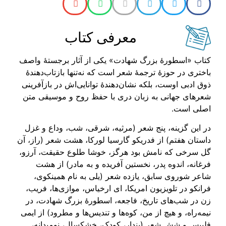
معرفی کتاب
کتاب «اسطورهٔ بزرگ شهادت» یکی از آثار برجستهٔ واصف
باختری در حوزهٔ ترجمهٔ شعر است که نه‌تنها بازتاب‌دهندهٔ
ذوق ادبی اوست، بلکه نشان‌دهندهٔ توانایی‌اش در بازآفرینی
شعرهای جهانی به زبان دری با حفظ روح و موسیقی متن
اصلی است.
در این گزینه، پنج شعر (مرثیه، شرقی، شب، وداع و غزل
داستان هفتم) از فدریکو گارسیا لورکا، هشت شعر (راز، آن
گل سرخی که نامش بود هرگز، خوشا طلوع حقیقت، آرزو،
فرغانه، اندوه پدر، نخستین آفریده و به مادر) از هشت
شاعر شوروی سابق، یازده شعر (یلی به نام همینکوی،
فرانکو در تلویزیون امریکا، ای ارخیاس، موازی‌ها، فریب،
زن در شب‌های تاریخ، فاجعه، اسطورهٔ بزرگ شهادت، در
نیمه‌راه، و هیچ از من، کوه‌ها و تندیس‌ها و مطرود) از ایمی
فلیپس و شش شعر (پندار، کودک، خشکسال، نومیدانه،