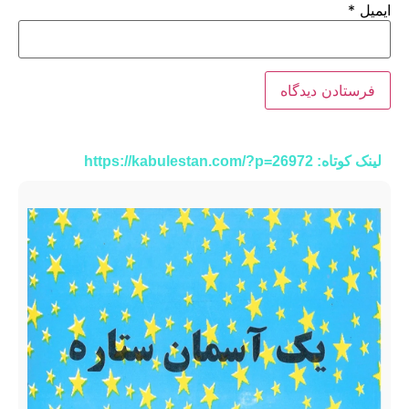
ایمیل
*
لینک کوتاه: https://kabulestan.com/?p=26972