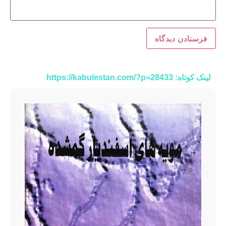
لینک کوتاه: https://kabulestan.com/?p=28433