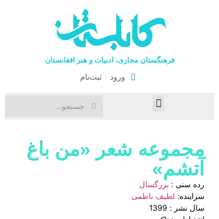
فرهنگستان مجازی، ادبیات و هنر افغانستان
ورود
ثبت‌نام
صفحۀ نخست
اخبار فرهنگی
هنرهای نمایشی
مجموعه شعر «من باغ
آتشم»
رده سنی :
بزرگسال
سراینده:
لطیف ناظمی
سال نشر : 1399