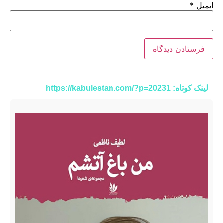
ایمیل
*
لینک کوتاه: https://kabulestan.com/?p=20231