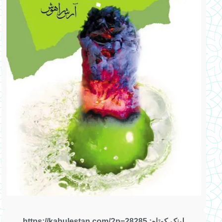
لینک کوتاه: https://kabulestan.com/?p=28285