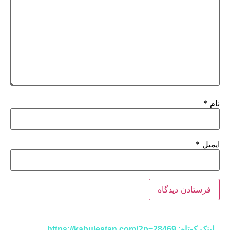
نام
*
ایمیل
*
لینک کوتاه: https://kabulestan.com/?p=28469