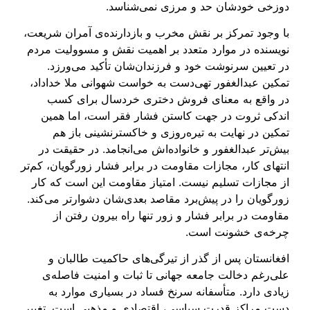
دوزخی خودشان حد و مرزی نمی‌شناسد.
با وجود تمرکز بر نقش مخرب و بازدارنده‌ی آمران شریعت،
نویسنده در موارد متعدد بر اهمیت نقش و مسوولیت مردم
در تعیین سرنوشت خود و فرزندان‌شان تأکید می‌ورزد.
تمکین عبدالغفور تهی‌دست به خواست شهوانی ملا خداداد،
در واقع به معنای فروش دختری خردسال برای کسب
اندکی ثروت در جهت کاستن فشار فقر است، اما همین
تمکین در نهایت به تیره‌روزی و خاکسترنشینی باز هم
بیش‌تر عبدالغفور و خانواده‌اش می‌انجامد. در حقیقت در
انتهای کار، مجازات مقاومت در برابر فشار زورگویان، کم‌تر
از مجازات تسلیم نیست. امتیاز مقاومت این است که کار
زورگویان را در پیش‌برد مقاصد بعدی‌شان دشوارتر می‌کند.
مقاومت در برابر فشار و زور تنها راه بیرون رفتن از
چرخه‌ی خشونت است.
افغانستان پس از گذر از تیرگی‌های حاکمیت طالبان و
علی‌رغم دخالت جامعه‌ جهانی تا ثبات و امنیت فاصله‌ی
زیادی دارد. متأسفانه سرنخ فساد در بسیاری موارد به
دست مراکز قدرت سیاسی، اقتصادی و مذهبی است. تغییر