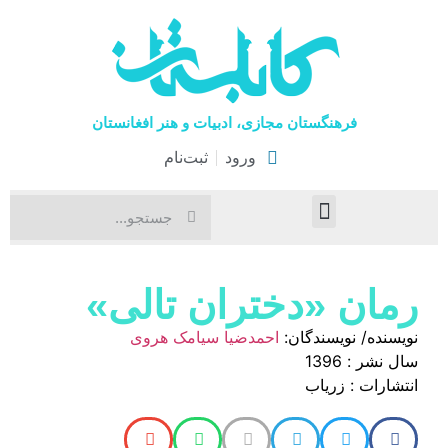
فرهنگستان مجازی، ادبیات و هنر افغانستان
ورود
ثبت‌نام
صفحۀ نخست
اخبار فرهنگی
هنرهای نمایشی
رمان «دختران تالی»
نویسنده/ نویسندگان:
احمدضیا سیامک هروی
سال نشر : 1396
انتشارات : زریاب