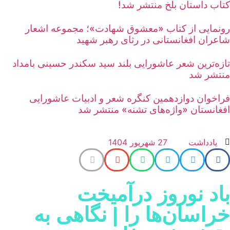
تاب داستان بلخ منتشر شد!
ونمایی از کتاب «معشوق شهادت»؛ مجموعه اشعار
اعران افغانستانی در رثای رهبر شهید
ازه‌ترین شعر عاشورایی بلند سید سکندر حسینی بامداد
نتشر شد
راخوان دوازدهمین کنگره شعر و ادبیات عاشورایی
فغانستان «واژه‌های تشنه» منتشر شد
يادداشت
27 شهریور 1404
اد نوروز درآمیخت
راسان‌ها را | نگاهی به