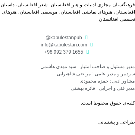
هنگستان مجازی ادبیات و هنر افغانستان، شعر افغانستان، داستان
غانستان، هنرهای نمایشی افغانستان، موسیقی افغانستان، هنرهای
جسمی افغانستان
kabulestanpub@
info@kabulestan.com
1655 379 992 98+
یر مسئول و صاحب امتیاز : سید مهدی هاشمی
دبیر و مدیر علمی : مرتضی شاهترابی
اور ادبی : حمزه محمودی
یر فنی و اجرایی : فائزه بهشتی
لیه‌ی حقوق محفوظ است.
احی و پشتیبانی
گروه نرم افزاری رسانه