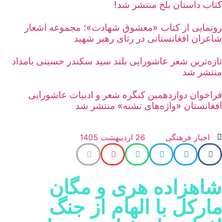
تاب داستان بلخ منتشر شد!
ونمایی از کتاب «معشوق شهادت»؛ مجموعه اشعار
اعران افغانستانی در رثای رهبر شهید
ازه‌ترین شعر عاشورایی بلند سید سکندر حسینی بامداد
نتشر شد
راخوان دوازدهمین کنگره شعر و ادبیات عاشورایی
فغانستان «واژه‌های تشنه» منتشر شد
اخبار فرهنگی
26 اردیبهشت 1405
اهزاده هری و مگان
ارکل با الهام از جنگ