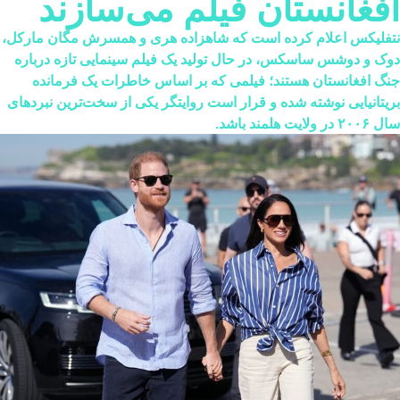
فغانستان فیلم می‌سازند
فلیکس اعلام کرده است که شاهزاده هری و همسرش مگان مارکل،
ک و دوشس ساسکس، در حال تولید یک فیلم سینمایی تازه درباره
گ افغانستان هستند؛ فیلمی که بر اساس خاطرات یک فرمانده
یتانیایی نوشته شده و قرار است روایتگر یکی از سخت‌ترین نبردهای
۲ در ولایت هلمند باشد.