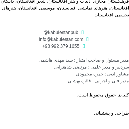
هنگستان مجازی ادبیات و هنر افغانستان، شعر افغانستان، داستان
غانستان، هنرهای نمایشی افغانستان، موسیقی افغانستان، هنرهای
جسمی افغانستان
kabulestanpub@
info@kabulestan.com
1655 379 992 98+
یر مسئول و صاحب امتیاز : سید مهدی هاشمی
دبیر و مدیر علمی : مرتضی شاهترابی
اور ادبی : حمزه محمودی
یر فنی و اجرایی : فائزه بهشتی
لیه‌ی حقوق محفوظ است.
احی و پشتیبانی
گروه نرم افزاری رسانه