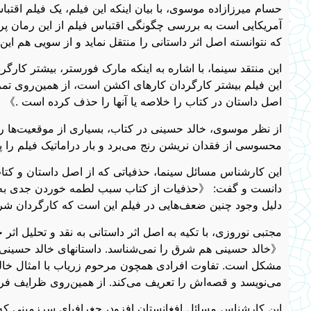
حسام میرزازاده موسوی، با بیان اینکه این فیلم، یک فیلم اقتبا
آمریکایی است به بررسی چگونگی اقتباس فیلم از این رمان پر
که نتوانسته اصل اثر داستانی را منتقل نماید و از سویی هم این
این منتقد سینما، با اشاره به اینکه مارک فورستر، بیشتر کارگر
این فیلم بیشتر کارگردان کارهای اکشن است، از همین‌روی تم
اصل داستان در کتاب را خلاصه یا آنها را حذف کرده است .》
از نظر موسوی، خالد حسینی در کتاب، بسیاری از موقعیت‌ها 
محسوسی از فقدان نریشن رنج می‌برد و بار دراماتیک فیلم را پ
این کارشناس مسائل سینما، حذفیاتی که از اصل داستان و کت
دانست و گفت: 《حذفیات از کتاب سبب لطمه خوردن جدی به فی
دلیل وجود چنین ضعف‌هایی در فیلم این است که کارگردان ش
مجتبی نوروزی، با تکیه به اصل اثر داستانی به نقد و تحلیل اثر
《خالد حسینی هم شرق را نمی‌شناسد. داستانهای خالد حسینی، ای
مشکل است. تفاوت افرادی همچون مرحوم زریاب با امثال خالد
می‌نویسد و قصه‌اش را تعریف می‌کند. از همین‌روی ظرایف ف
این کارشناس مسائل افغانستان افزود، جغرافیای سرزمینی که ام