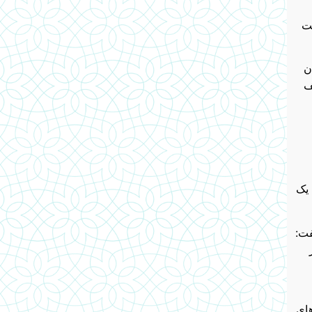
ست
ن
ف
یک
فت:
های