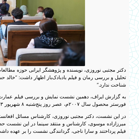
دکتر مجتبی نوروزی، نویسنده و پژوهشگر ایرانی حوزه مطالعا
تحلیل و بررسی رمان و فیلم بادبادک‌باز اظهار داشت: “خالد 
شناخت ندارد.”
به گزارش ایراف، دهمین نشست نمایش و بررسی فیلم عمارت‌بلخ،
فورستر محصول سال ۲۰۰۷م، عصر روز پنج‌شنبه ۸ شهریور ۱۴۰۳، در کافه-کتاب رستوران عمارت‌بلخ در تهران برگزار شد.
در این نشست، دکتر مجتبی نوروزی، کارشناس مسائل افغانست
میرزازاده موسوی، کارشناس و منتقد سینما در این نشست حضور د
فیلم پرداختند و سارا ناجی، گردانندگی نشست را بر عهده داش