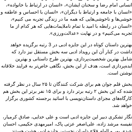
سانی امام رضا و سخنان ایشان»، «انسان در ارتباط با خانواده»،
نسان با جامعه و ارتباط با دیگران»، «انسان با احساس و عاطفه و
شی‌ها و ناخوشی‌هایی که همه ما در زندگی تجربه می کنیم»،
نسان در رابطه با امید با تمام ناملایمات‌هایی که هر کدام از ما
ربه می‌کنیم» و در نهایت «عدالت‌ورزی».
بهترین داستان کوتاه در این جایزه ادبی در 3 رتبه برگزیده خواهد
شت در کنار آن این رویداد ادبی سه بخش مستقل نیز دارد که
مل بهترین شخصیت‌پردازی، بهترین طرح داستانی و بهترین
ده‌پردازی است، هدف از این بخش، نگاهی خاص‌تر به فرایند خلاقانه
وشتن است.
بخش قلم جوان هم برای شرکت کنندگان تا ۲۵ سال در نظر گرفته
شده که این بخش ۲ رتبه برتر دارد و برای ۱۵ نفر برتر این بخش هم
رگاه‌های مجزای داستان‌نویسی با اساتید برجسته کشوری برگزار
اهد شد.
ار تشکری دبیر این جایزه ادبی است و علی خدایی، صادق کرمیار،
یسه مرشد زاده، علی‌اصغر عزتی پاک، امیرمهدی حکیمی، احسان
دی پور و الهام فلاح داوران نخستین جایزه ادبی هشت هستند.