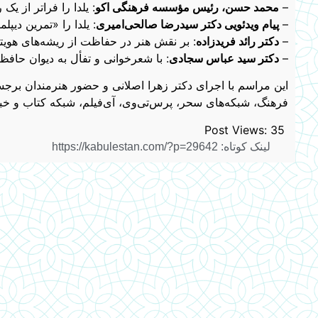
–
محمد حسن، رئیس مؤسسه فرهنگی اکو
: یلدا را فراتر از یک
–
پیام ویدئویی دکتر سیدرضا صالحی‌امیری
: یلدا را «تمرین دی
–
دکتر رائد فریدزاده
: بر نقش هنر در حفاظت از ریشه‌های هویتی
–
دکتر سید عباس سجادی
: با شعرخوانی و تفأل به دیوان حافظ
این مراسم با اجرای دکتر زهرا اصلانی و حضور هنرمندان برجست
فرهنگ، شبکه‌های سحر، پرس‌تی‌وی، آی‌فیلم، شبکه کتاب و خبرگ
Post Views:
35
لینک کوتاه: https://kabulestan.com/?p=29642