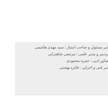
یر مسئول و صاحب امتیاز : سید مهدی هاشمی
دبیر و مدیر علمی : مرتضی شاهترابی
اور ادبی : حمزه محمودی
یر فنی و اجرایی : فائزه بهشتی