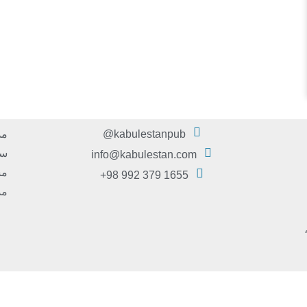
kabulestanpub@
مد
سر
info@kabulestan.com
مش
1655 379 992 98+
مد