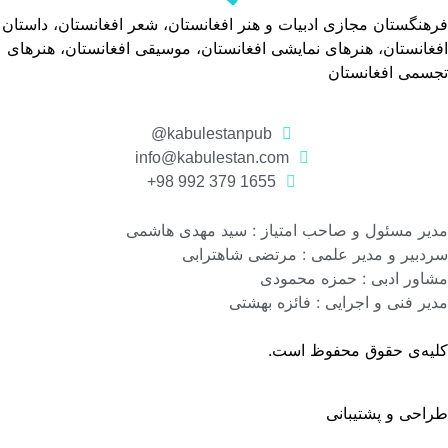
فرهنگستان مجازی ادبیات و هنر افغانستان، شعر افغانستان، داستان
افغانستان، هنرهای نمایشی افغانستان، موسیقی افغانستان، هنرهای
تجسمی افغانستان
kabulestanpub@
info@kabulestan.com
1655 379 992 98+
مدیر مسئول و صاحب امتیاز : سید مهدی هاشمی
سردبیر و مدیر علمی : مرتضی شاهترابی
مشاور ادبی : حمزه محمودی
مدیر فنی و اجرایی : فائزه بهشتی
کلیه‌ی حقوق محفوظ است.
طراحی و پشتیبانی
گروه نرم افزاری رسانه