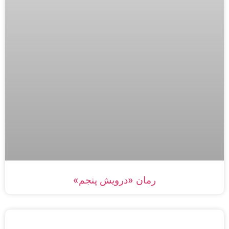
رمان «درویش پنجم»